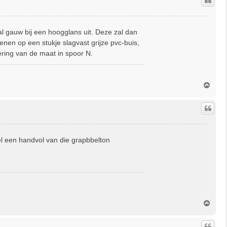
o
o
g
al gauw bij een hoogglans uit. Deze zal dan
en op een stukje slagvast grijze pvc-buis,
ering van de maat in spoor N.
O
m
h
o
o
g
l een handvol van die grapbbelton
O
m
h
o