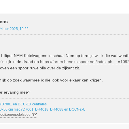
ebreid Zoeken
ens
24 apr 2025, 19:22
l Lilliput NAM Ketelwagens in schaal N en op termijn wil ik die wat weat
o's kijk in de draad op
https://forum.beneluxspoor.net/index.ph ... =109
ven een spoor ruwe olie over de zijkant zit.
lijk op zoek waarmee ik die look voor elkaar kan krijgen.
ar ervaring mee?
 YD7001 en DCC-EX centrales.
00x50 cm met YD7001, DR4018, DR4088 en DCCNext.
kooij.org/modelspoor/