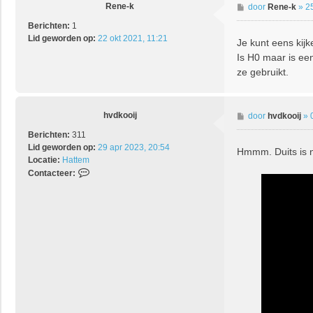
e
Rene-k
B
door
Rene-k
»
2
r
e
Berichten:
1
h
r
Lid geworden op:
v
22 okt 2021, 11:21
Je kunt eens kijk
i
d
Is H0 maar is een
c
k
h
ze gebruikt.
o
t
o
i
j
hvdkooij
B
door
hvdkooij
»
e
Berichten:
311
r
Lid geworden op:
29 apr 2023, 20:54
Hmmm. Duits is ni
i
Locatie:
Hattem
c
C
Contacteer:
h
o
t
n
t
a
c
t
e
e
r
h
v