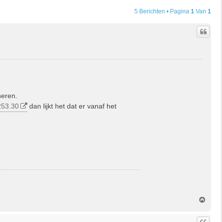
5 Berichten • Pagina
1
Van
1
heren.
253.30
dan lijkt het dat er vanaf het
O
m
h