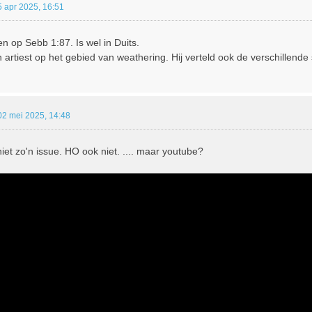
5 apr 2025, 16:51
en op Sebb 1:87. Is wel in Duits.
 artiest op het gebied van weathering. Hij verteld ook de verschillende 
02 mei 2025, 14:48
et zo'n issue. HO ook niet. .... maar youtube?