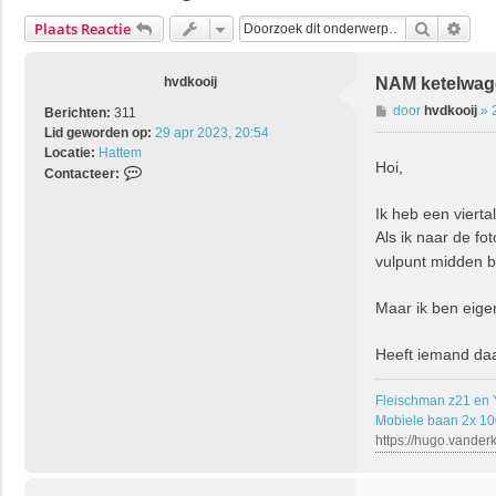
Zoek
Uitg
Plaats Reactie
hvdkooij
NAM ketelwag
B
door
hvdkooij
»
Berichten:
311
e
Lid geworden op:
29 apr 2023, 20:54
r
Locatie:
Hattem
Hoi,
i
C
Contacteer:
c
o
h
n
Ik heb een vierta
t
t
Als ik naar de fot
a
vulpunt midden bo
c
t
Maar ik ben eigen
e
e
r
Heeft iemand da
h
v
Fleischman z21 en
d
Mobiele baan 2x 1
k
https://hugo.vander
o
o
i