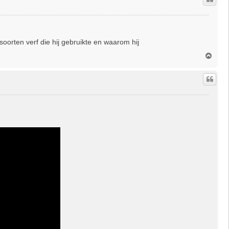
o
g
soorten verf die hij gebruikte en waarom hij
O
m
h
o
o
g