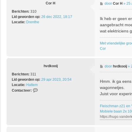
Cor H
B
door
Cor H
»
25 
j
e
Berichten:
310
r
Lid geworden op:
26 dec 2022, 18:17
Ik heb er geen e
i
Locatie:
Drenthe
aangebracht moet
c
h
wat elektriciens
t
Met vriendelijke gro
Cor
hvdkooij
B
door
hvdkooij
»
e
Berichten:
311
r
Lid geworden op:
29 apr 2023, 20:54
Hmm. ik ga eens 
i
Locatie:
Hattem
wagonnetjes.
c
C
Contacteer:
h
Juist voor exper
o
t
n
t
Fleischman z21 en
a
Mobiele baan 2x 1
c
https://hugo.vander
t
e