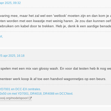
apr 2025, 09:32
rvaring mee, maar het zal wel een 'wetlook' moeten zijn en dan kom je 
en worden met een kwastje met weinig haren. Je zou dan kunnen oefen
 gebruiken om kabel door te trekken. Heb je, denk ik een aardige benad
et,
25 apr 2025, 16:18
spelen met een mix van glossy wash. En voor dat testen heb ik nog we
imenteer werk koop ik af toe een handvol wagonnetjes op een beurs.
 YD7001 en DCC-EX centrales.
00x50 cm met YD7001, DR4018, DR4088 en DCCNext.
kooij.org/modelspoor/