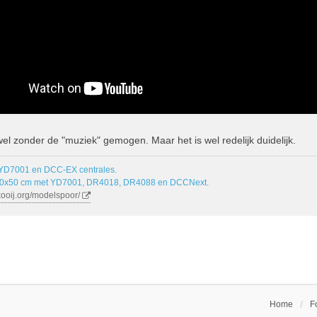
el zonder de "muziek" gemogen. Maar het is wel redelijk duidelijk.
 YD7001 en DCC-EX centrales.
00x50 cm met YD7001, DR4018, DR4088 en DCCNext.
kooij.org/modelspoor/
Home
F