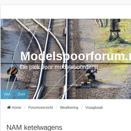
Modelspoorforum.
De plek voor modelspoorders!
V&A
Zoek
Home
Forumoverzicht
Weathering
Vraagbaak
NAM ketelwagens