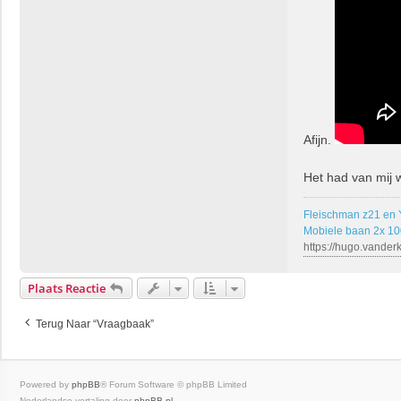
d
k
o
o
i
j
Afijn.
Het had van mij w
Fleischman z21 en
Mobiele baan 2x 1
https://hugo.vander
Plaats Reactie
Terug Naar “Vraagbaak”
Powered by
phpBB
® Forum Software © phpBB Limited
Nederlandse vertaling door
phpBB.nl
.