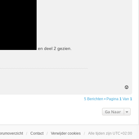
en deel 2 gezien.
O
m
h
5 Berichten • Pagina
1
Van
1
o
o
Ga Naar
g
orumoverzicht
Contact
Verwijder cookies
Alle tijden zijn
UTC+02:00