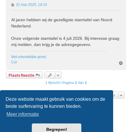
B
31 mar 2025, 19:15
e
r
Al jaren hebben wij de gezelligste stamtafel van Noord
i
Nederland.
c
h
t
Onze volgende stamtafel is 4 juli 2026. Bij interesse graag
mij melden, dan krijg je de adresgegevens.
Met vriendelijke groet,
Cor
O
m
h
Plaats Reactie
o
o
1 Bericht • Pagina
1
Van
1
g
Ga Naar
Deze website maakt gebruik van cookies om de
beste surfervaring te kunnen bieden.
Home
Forumoverzicht
Contact
Meer informatie
Powered by
phpBB
® Forum Software © phpBB Limited
Begrepen!
Nederlandse vertaling door
phpBB.nl
.