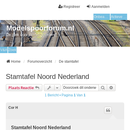
Registreer
Aanmelden
Onbeantwoorde onderwerpen
Actieve onderwerpen
Modelspoorforum.nl
De plek voor modelspoorders!
V&A
Zoek
Home
Forumoverzicht
De stamtafel
Stamtafel Noord Nederland
Zoek
Uitgebre
Plaats Reactie
1 Bericht • Pagina
1
Van
1
Cor H
Stamtafel Noord Nederland