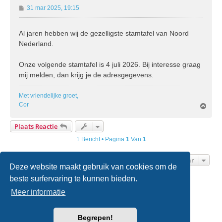
B
31 mar 2025, 19:15
e
r
Al jaren hebben wij de gezelligste stamtafel van Noord
i
Nederland.
c
h
t
Onze volgende stamtafel is 4 juli 2026. Bij interesse graag
mij melden, dan krijg je de adresgegevens.
Met vriendelijke groet,
Cor
O
m
h
Plaats Reactie
o
o
1 Bericht • Pagina
1
Van
1
g
Ga Naar
Deze website maakt gebruik van cookies om de
beste surfervaring te kunnen bieden.
Home
Forumoverzicht
Contact
Meer informatie
Powered by
phpBB
® Forum Software © phpBB Limited
Begrepen!
Nederlandse vertaling door
phpBB.nl
.