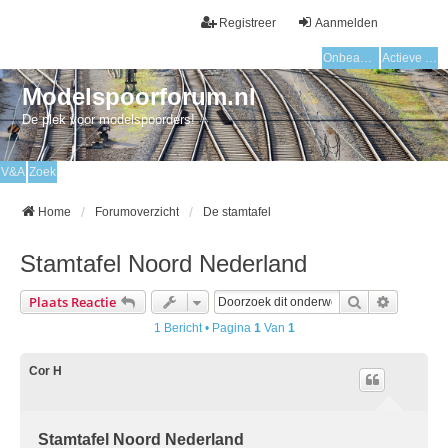
Registreer
Aanmelden
Onbeantwoorde onderwerpen
Actieve onderwerpen
Modelspoorforum.nl
De plek voor modelspoorders!
V&A
Zoek
Home
Forumoverzicht
De stamtafel
Stamtafel Noord Nederland
Zoek
Uitgebre
Plaats Reactie
1 Bericht • Pagina
1
Van
1
Cor H
Stamtafel Noord Nederland