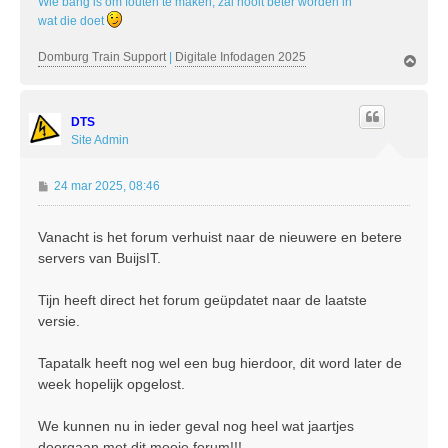
Wie bang is om fouten te maken, zal nooit beter worden in
wat die doet
Domburg Train Support
|
Digitale Infodagen 2025
O
m
h
o
DTS
o
g
Site Admin
B
24 mar 2025, 08:46
e
r
Vanacht is het forum verhuist naar de nieuwere en betere
i
servers van BuijsIT.
c
h
t
Tijn heeft direct het forum geüpdatet naar de laatste
versie.
Tapatalk heeft nog wel een bug hierdoor, dit word later de
week hopelijk opgelost.
We kunnen nu in ieder geval nog heel wat jaartjes
doorgaan met dit mooie forum!!!