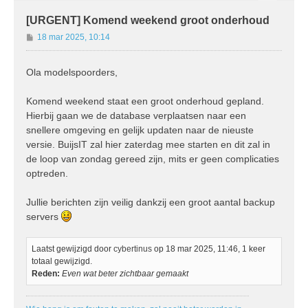
[URGENT] Komend weekend groot onderhoud
B
18 mar 2025, 10:14
e
r
Ola modelspoorders,
i
c
h
Komend weekend staat een groot onderhoud gepland.
t
Hierbij gaan we de database verplaatsen naar een
snellere omgeving en gelijk updaten naar de nieuste
versie. BuijsIT zal hier zaterdag mee starten en dit zal in
de loop van zondag gereed zijn, mits er geen complicaties
optreden.
Jullie berichten zijn veilig dankzij een groot aantal backup
servers
Laatst gewijzigd door
cybertinus
op 18 mar 2025, 11:46, 1 keer
totaal gewijzigd.
Reden:
Even wat beter zichtbaar gemaakt