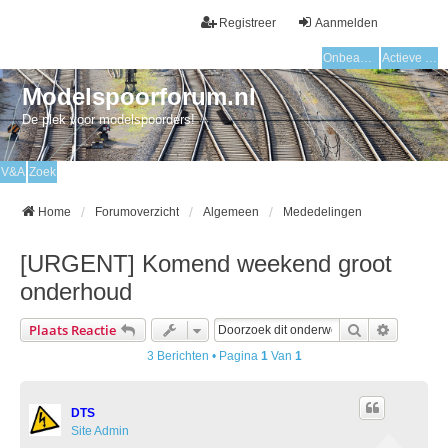
Registreer
Aanmelden
Onbeantwoorde onderwerpen
Actieve onderwerpen
Modelspoorforum.nl
De plek voor modelspoorders!
V&A
Zoek
Home
Forumoverzicht
Algemeen
Mededelingen
[URGENT] Komend weekend groot
onderhoud
Zoek
Uitgebre
Plaats Reactie
3 Berichten • Pagina
1
Van
1
DTS
Site Admin