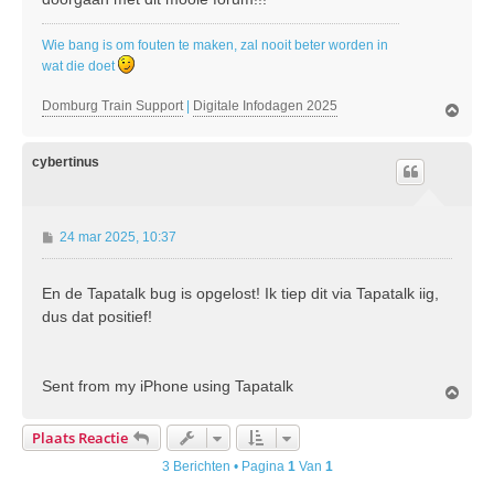
Wie bang is om fouten te maken, zal nooit beter worden in
wat die doet
Domburg Train Support
|
Digitale Infodagen 2025
O
m
h
o
cybertinus
o
g
B
24 mar 2025, 10:37
e
r
En de Tapatalk bug is opgelost! Ik tiep dit via Tapatalk iig,
i
dus dat positief!
c
h
t
Sent from my iPhone using Tapatalk
O
m
h
Plaats Reactie
o
o
3 Berichten • Pagina
1
Van
1
g