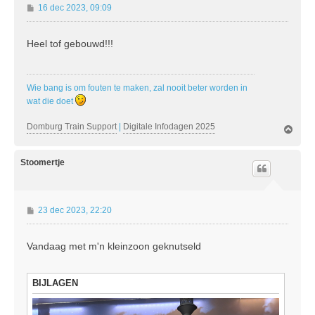
B
16 dec 2023, 09:09
e
r
Heel tof gebouwd!!!
i
c
h
t
Wie bang is om fouten te maken, zal nooit beter worden in
wat die doet
Domburg Train Support
|
Digitale Infodagen 2025
O
m
h
o
Stoomertje
o
g
B
23 dec 2023, 22:20
e
r
Vandaag met m'n kleinzoon geknutseld
i
c
h
BIJLAGEN
t