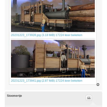
20231223_173928.jpg (3.18 MiB) 17224 keer bekeken
20231223_173941.jpg (2.87 MiB) 17224 keer bekeken
O
m
h
o
Stoomertje
o
g