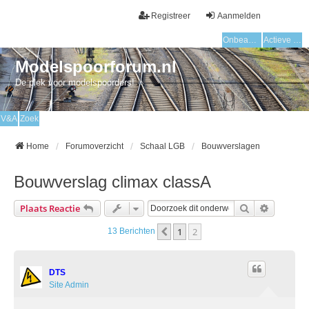
Registreer
Aanmelden
Onbeantwoorde onderwerpen
Actieve onderwerpen
Modelspoorforum.nl
De plek voor modelspoorders!
V&A
Zoek
Home
Forumoverzicht
Schaal LGB
Bouwverslagen
Bouwverslag climax classA
Zoek
Uitgebre
Plaats Reactie
1
2
Vorige
13 Berichten
DTS
Site Admin