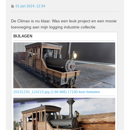
B
01 jan 2024, 12:34
e
r
De Climax is nu klaar. Was een leuk project en een mooie
i
toevoeging aan mijn logging industrie collectie.
c
h
BIJLAGEN
t
20231230_124215.jpg (2.86 MiB) 17190 keer bekeken