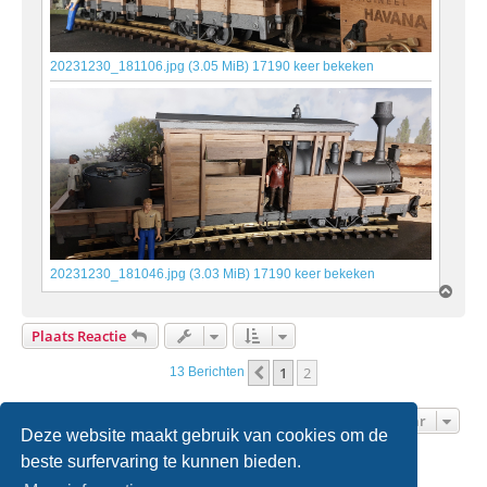
20231230_181106.jpg (3.05 MiB) 17190 keer bekeken
20231230_181046.jpg (3.03 MiB) 17190 keer bekeken
O
m
h
Plaats Reactie
o
o
1
2
Vorige
13 Berichten
g
Ga Naar
Deze website maakt gebruik van cookies om de
beste surfervaring te kunnen bieden.