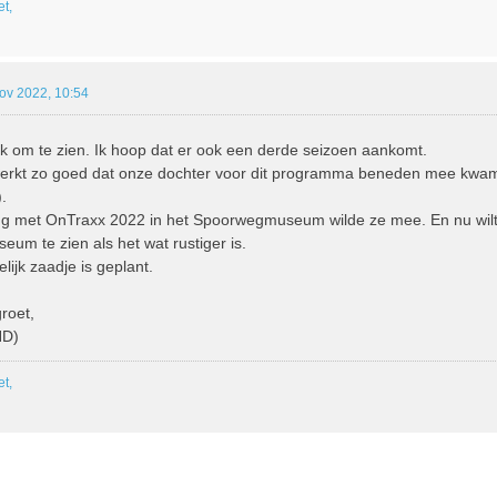
et,
ov 2022, 10:54
k om te zien. Ik hoop dat er ook een derde seizoen aankomt.
rkt zo goed dat onze dochter voor dit programma beneden mee kwam 
.
ug met OnTraxx 2022 in het Spoorwegmuseum wilde ze mee. En nu wilt
um te zien als het wat rustiger is.
ijk zaadje is geplant.
groet,
ND)
et,