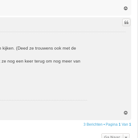
O
m
h
o
o
g
kijken. (Deed ze trouwens ook met de
 ze nog een keer terug om nog meer van
O
m
h
3 Berichten • Pagina
1
Van
1
o
o
Ga Naar
g