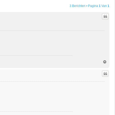
3 Berichten • Pagina
1
Van
1
O
m
h
o
o
g