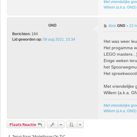
Met vriendelijke gro
Willem (a.k.a. GND)
GND
B
door
GND
»
22 n
e
Berichten:
184
r
Lid geworden op:
09 aug 2021, 15:34
Het was weer leu
i
Het progamma we
c
h
LEGO masters...)
t
Enige weken ter
het Spoorwegmuse
Het spreekwoordel
Met vriendelijke 
Willem (a.k.a. G
Met vriendelijke gro
Willem (a.k.a. GND)
Plaats Reactie
Terug Naar “Modelbouw Op TV”