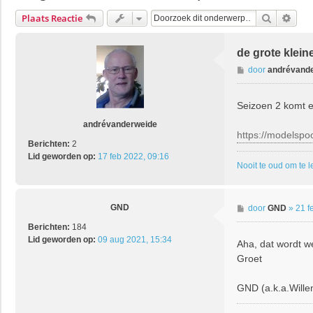
Zoek
Uitg
Plaats Reactie
de grote klein
B
door
andrévand
e
r
Seizoen 2 komt e
i
c
andrévanderweide
h
https://modelspoo
Berichten:
2
t
Lid geworden op:
17 feb 2022, 09:16
Nooit te oud om te 
GND
B
door
GND
»
21 f
e
Berichten:
184
r
Lid geworden op:
09 aug 2021, 15:34
Aha, dat wordt w
i
Groet
c
h
t
GND (a.k.a.Wille