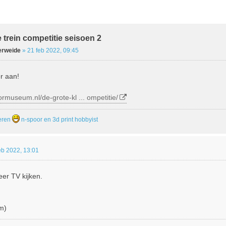
ebreid Zoeken
e trein competitie seisoen 2
erweide
»
21 feb 2022, 09:45
r aan!
rmuseum.nl/de-grote-kl ... ompetitie/
leren
n-spoor en 3d print hobbyist
eb 2022, 13:01
eer TV kijken.
m)