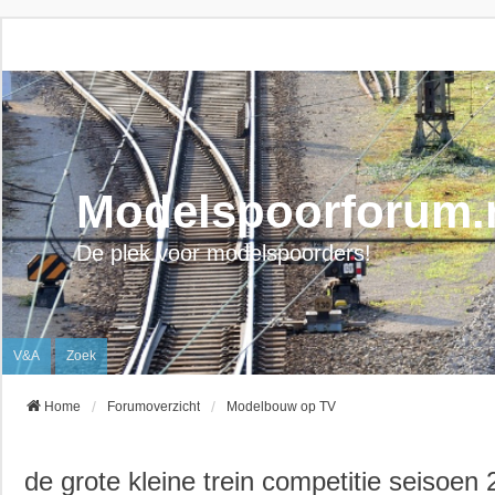
Modelspoorforum.
De plek voor modelspoorders!
V&A
Zoek
Home
Forumoverzicht
Modelbouw op TV
de grote kleine trein competitie seisoen 