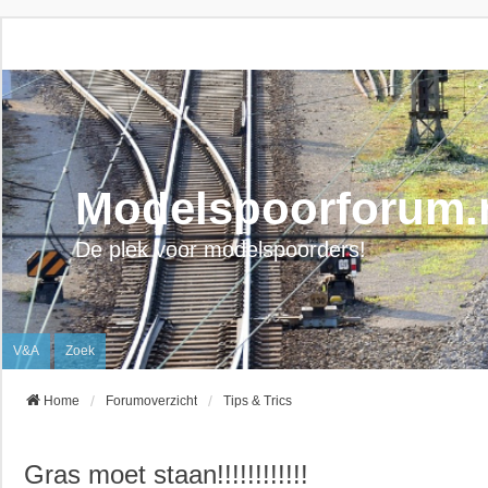
Modelspoorforum.
De plek voor modelspoorders!
V&A
Zoek
Home
Forumoverzicht
Tips & Trics
Gras moet staan!!!!!!!!!!!!