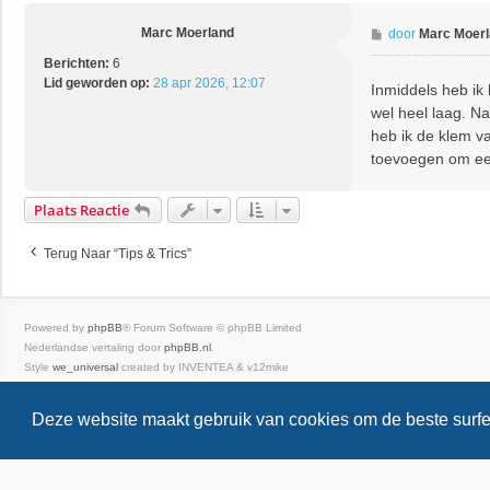
t
Marc Moerland
B
door
Marc Moer
e
Berichten:
6
r
Lid geworden op:
28 apr 2026, 12:07
Inmiddels heb ik 
i
wel heel laag. N
c
h
heb ik de klem v
t
toevoegen om ee
Plaats Reactie
Terug Naar “Tips & Trics”
Powered by
phpBB
® Forum Software © phpBB Limited
Nederlandse vertaling door
phpBB.nl
.
Style
we_universal
created by INVENTEA & v12mike
Privacy
|
Gebruikersvoorwaarden
Deze website maakt gebruik van cookies om de beste surfe