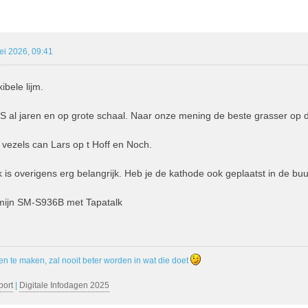
ebreid Zoeken
ei 2026, 09:41
ibele lijm.
S al jaren en op grote schaal. Naar onze mening de beste grasser op 
vezels can Lars op t Hoff en Noch.
k is overigens erg belangrijk. Heb je de kathode ook geplaatst in de buu
 mijn SM-S936B met Tapatalk
en te maken, zal nooit beter worden in wat die doet
port
|
Digitale Infodagen 2025