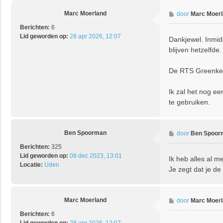
D
Marc Moerland
T
B
door
Marc Moer
S
e
Berichten:
6
r
Lid geworden op:
28 apr 2026, 12:07
Dankjewel. Inmid
i
blijven hetzelfde
c
h
t
De RTS Greenkee
Ik zal het nog e
te gebruiken.
Ben Spoorman
B
door
Ben Spoor
e
Berichten:
325
r
Lid geworden op:
08 dec 2023, 13:01
Ik heb alles al m
i
Locatie:
Uden
Je zegt dat je de
c
h
t
Marc Moerland
B
door
Marc Moer
e
Berichten:
6
r
Lid geworden op:
28 apr 2026, 12:07