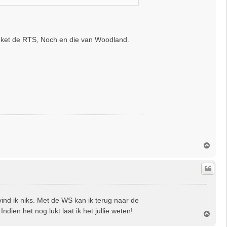
r ket de RTS, Noch en die van Woodland.
O
m
h
o
o
g
vind ik niks. Met de WS kan ik terug naar de
dien het nog lukt laat ik het jullie weten!
O
m