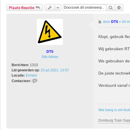
Zoek
Uitg
Plaats Reactie
B
door
DTS
»
04 m
e
r
Klopt, gebruik flex
i
c
h
Wij gebruiken RT
DTS
t
Site Admin
We gebruiken de 
Berichten:
1310
Lid geworden op:
25 jul 2021, 13:57
De juiste technie
Locatie:
Ermelo
C
Contacteer:
Verstuurd vanaf
o
n
t
a
c
Wie bang is om fout
t
e
Domburg Train Sup
e
r