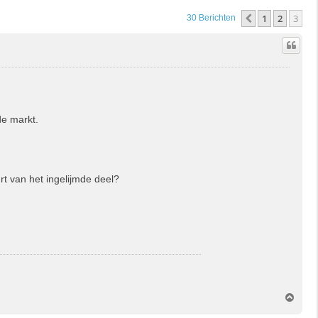
1
2
3
Vorige
30 Berichten
de markt.
rt van het ingelijmde deel?
O
m