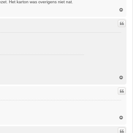
zet. Het karton was overigens niet nat.
O
m
h
o
o
g
O
m
h
o
o
g
O
m
h
o