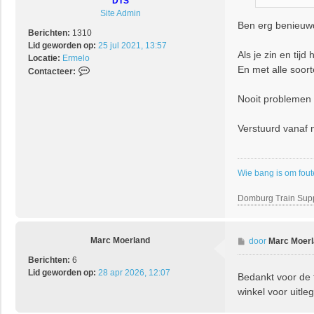
DTS
t
Site Admin
Ben erg benieuwd
Berichten:
1310
Lid geworden op:
25 jul 2021, 13:57
Als je zin en ti
Locatie:
Ermelo
En met alle soor
C
Contacteer:
o
n
Nooit problemen e
t
a
Verstuurd vanaf
c
t
e
e
Wie bang is om fout
r
D
Domburg Train Sup
T
S
Marc Moerland
B
door
Marc Moer
e
Berichten:
6
r
Lid geworden op:
28 apr 2026, 12:07
Bedankt voor de t
i
winkel voor uitle
c
h