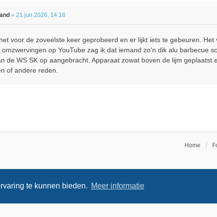
land
»
21 jun 2026, 14:18
het voor de zoveelste keer geprobeerd en er lijkt iets te gebeuren. Het 
a omzwervingen op YouTube zag ik dat iemand zo'n dik alu barbecue sch
an de WS SK op aangebracht. Apparaat zowat boven de lijm geplaatst e
n of andere reden.
Home
F
rvaring te kunnen bieden.
Meer informatie