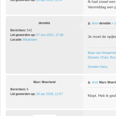
Ik had zowel een 
i
Vanmiddag een pa
c
h
t
denobis
B
door
denobis
»
1
e
Berichten:
542
r
Lid geworden op:
07 nov 2021, 17:06
Je moet de spijke
i
Locatie:
Maarssen
c
h
t
Baan van Nergensh
Dinamo ,iTrain, Roc
Groeten Hans
Marc Moerland
B
door
Marc Moer
e
Berichten:
6
r
Lid geworden op:
28 apr 2026, 12:07
Klopt. Heb ik ge
i
c
h
t