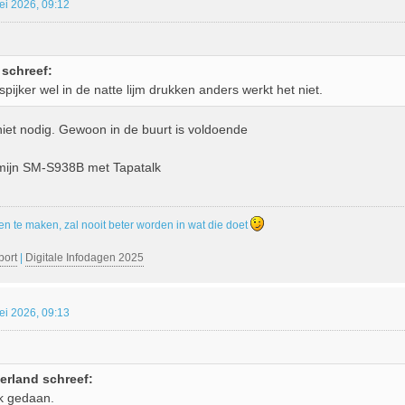
ei 2026, 09:12
schreef:
pijker wel in de natte lijm drukken anders werkt het niet.
niet nodig. Gewoon in de buurt is voldoende
 mijn SM-S938B met Tapatalk
en te maken, zal nooit beter worden in wat die doet
port
|
Digitale Infodagen 2025
ei 2026, 09:13
erland schreef:
ik gedaan.