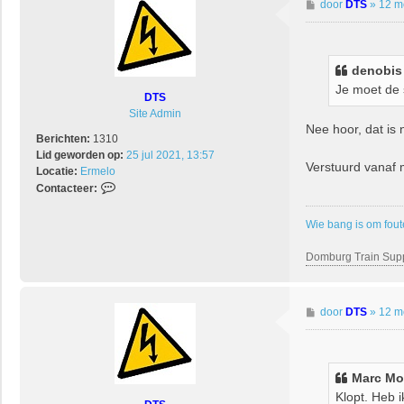
B
door
DTS
»
12 m
e
r
i
c
denobis 
h
Je moet de s
DTS
t
Site Admin
Nee hoor, dat is 
Berichten:
1310
Lid geworden op:
25 jul 2021, 13:57
Verstuurd vanaf
Locatie:
Ermelo
C
Contacteer:
o
n
Wie bang is om fout
t
a
Domburg Train Sup
c
t
e
B
door
DTS
»
12 m
e
e
r
r
D
i
T
c
Marc Mo
S
h
Klopt. Heb 