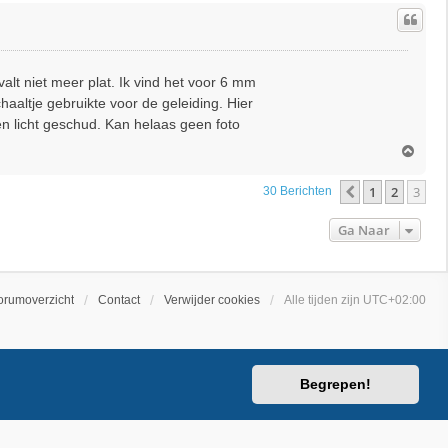
h
o
o
g
valt niet meer plat. Ik vind het voor 6 mm
aaltje gebruikte voor de geleiding. Hier
n licht geschud. Kan helaas geen foto
O
m
h
1
2
3
Vorige
30 Berichten
o
o
Ga Naar
g
orumoverzicht
Contact
Verwijder cookies
Alle tijden zijn
UTC+02:00
Begrepen!