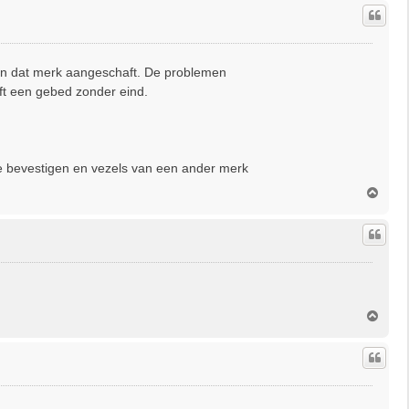
h
o
o
g
van dat merk aangeschaft. De problemen
jft een gebed zonder eind.
te bevestigen en vezels van een ander merk
O
m
h
o
o
g
O
m
h
o
o
g