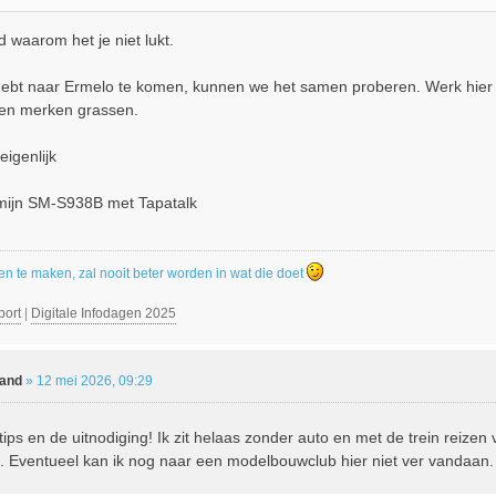
 waarom het je niet lukt.
jd hebt naar Ermelo te komen, kunnen we het samen proberen. Werk hie
ten merken grassen.
igenlijk
 mijn SM-S938B met Tapatalk
en te maken, zal nooit beter worden in wat die doet
port
|
Digitale Infodagen 2025
land
»
12 mei 2026, 09:29
ips en de uitnodiging! Ik zit helaas zonder auto en met de trein reizen 
g. Eventueel kan ik nog naar een modelbouwclub hier niet ver vandaan. In