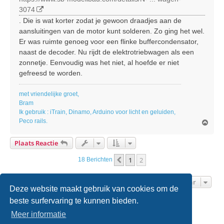
3074
. Die is wat korter zodat je gewoon draadjes aan de
aansluitingen van de motor kunt solderen. Zo ging het wel.
Er was ruimte genoeg voor een flinke buffercondensator,
naast de decoder. Nu rijdt de elektrotriebwagen als een
zonnetje. Eenvoudig was het niet, al hoefde er niet
gefreesd te worden.
met vriendelijke groet,
Bram
Ik gebruik : iTrain, Dinamo, Arduino voor licht en geluiden,
Peco rails.
O
m
h
Plaats Reactie
o
o
1
2
Vorige
18 Berichten
g
Ga Naar
Deze website maakt gebruik van cookies om de
beste surfervaring te kunnen bieden.
Home
Forumoverzicht
Contact
Meer informatie