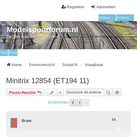
Registreer
Aanmelden
Onbeantwoorde onderwerpen
Actieve onderwerpen
Modelspoorforum.nl
De plek voor modelspoorders!
V&A
Zoek
Home
Forumoverzicht
Schaal N
Vraagbaak
Minitrix 12854 (ET194 11)
Zoek
Uitgebre
Plaats Reactie
1
2
Vorige
18 Berichten
Bram