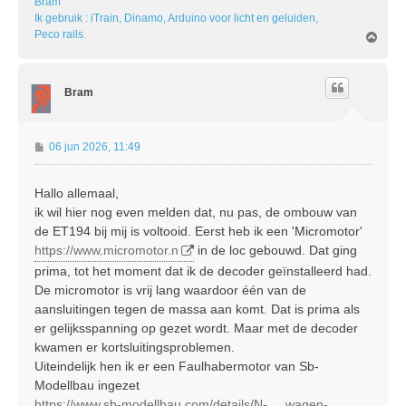
Bram
Ik gebruik : iTrain, Dinamo, Arduino voor licht en geluiden,
Peco rails.
O
m
h
o
Bram
o
g
B
06 jun 2026, 11:49
e
r
Hallo allemaal,
i
ik wil hier nog even melden dat, nu pas, de ombouw van
c
h
de ET194 bij mij is voltooid. Eerst heb ik een 'Micromotor'
t
https://www.micromotor.n
in de loc gebouwd. Dat ging
prima, tot het moment dat ik de decoder geïnstalleerd had.
De micromotor is vrij lang waardoor één van de
aansluitingen tegen de massa aan komt. Dat is prima als
er gelijksspanning op gezet wordt. Maar met de decoder
kwamen er kortsluitingsproblemen.
Uiteindelijk hen ik er een Faulhabermotor van Sb-
Modellbau ingezet
https://www.sb-modellbau.com/details/N- ... wagen-