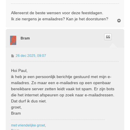
e
r
Allereerst de beste wensen voor deze feestdagen.
i
Ik zie nergens je emailadres? Kan je het doorsturen?
c
O
h
m
t
h
o
Bram
o
g
B
26 dec 2025, 09:07
e
r
Hoi Paul,
i
ik heb je een persoonlijk berichtje gestuurd met mijn e-
c
h
mailadres. Zo maar een e-mailadres op een openbaar
t
bereikbare server zetten leidt vaak tot spam. Er zijn bots
die het internet afspeuren op zoek naar e-mailadressen.
Dat durf ik dus niet.
groet,
Bram
met vriendelijke groet,