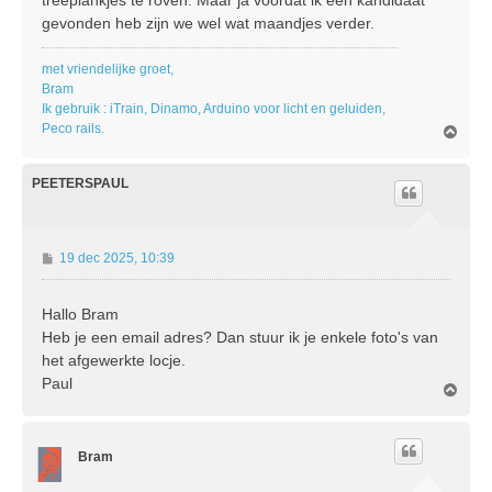
gevonden heb zijn we wel wat maandjes verder.
met vriendelijke groet,
Bram
Ik gebruik : iTrain, Dinamo, Arduino voor licht en geluiden,
Peco rails.
O
m
h
o
PEETERSPAUL
o
g
B
19 dec 2025, 10:39
e
r
Hallo Bram
i
Heb je een email adres? Dan stuur ik je enkele foto's van
c
h
het afgewerkte locje.
t
Paul
O
m
h
o
Bram
o
g