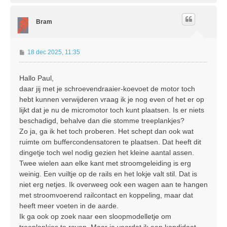
h
o
Bram
o
g
B
18 dec 2025, 11:35
e
r
Hallo Paul,
i
daar jij met je schroevendraaier-koevoet de motor toch
c
h
hebt kunnen verwijderen vraag ik je nog even of het er op
t
lijkt dat je nu de micromotor toch kunt plaatsen. Is er niets
beschadigd, behalve dan die stomme treeplankjes?
Zo ja, ga ik het toch proberen. Het schept dan ook wat
ruimte om buffercondensatoren te plaatsen. Dat heeft dit
dingetje toch wel nodig gezien het kleine aantal assen.
Twee wielen aan elke kant met stroomgeleiding is erg
weinig. Een vuiltje op de rails en het lokje valt stil. Dat is
niet erg netjes. Ik overweeg ook een wagen aan te hangen
met stroomvoerend railcontact en koppeling, maar dat
heeft meer voeten in de aarde.
Ik ga ook op zoek naar een sloopmodelletje om
treeplankjes te roven. Maar ja voordat ik een kandidaat