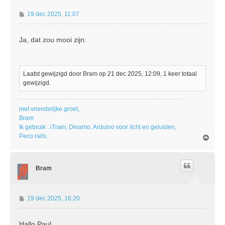
B
19 dec 2025, 11:07
e
r
Ja, dat zou mooi zijn:
i
c
h
t
Laatst gewijzigd door
Bram
op 21 dec 2025, 12:09, 1 keer totaal
gewijzigd.
met vriendelijke groet,
Bram
Ik gebruik : iTrain, Dinamo, Arduino voor licht en geluiden,
Peco rails.
O
m
h
o
Bram
o
g
B
19 dec 2025, 16:20
e
r
Hallo Paul,
i