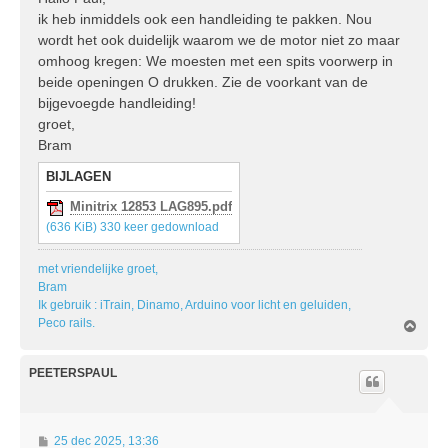
ik heb inmiddels ook een handleiding te pakken. Nou
c
h
wordt het ook duidelijk waarom we de motor niet zo maar
t
omhoog kregen: We moesten met een spits voorwerp in
beide openingen O drukken. Zie de voorkant van de
bijgevoegde handleiding!
groet,
Bram
BIJLAGEN
Minitrix 12853 LAG895.pdf
(636 KiB) 330 keer gedownload
met vriendelijke groet,
Bram
Ik gebruik : iTrain, Dinamo, Arduino voor licht en geluiden,
Peco rails.
O
m
h
o
PEETERSPAUL
o
g
B
25 dec 2025, 13:36