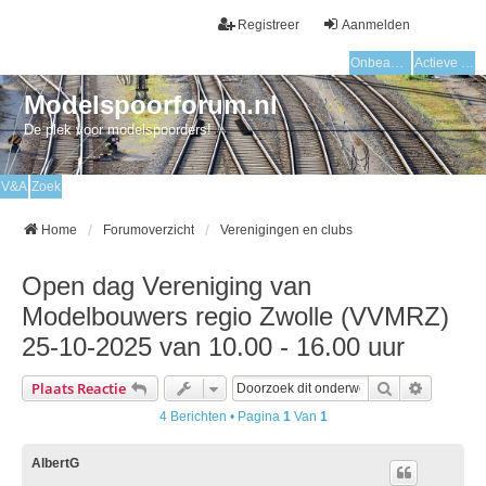
Registreer
Aanmelden
Onbeantwoorde onderwerpen
Actieve onderwerpen
Modelspoorforum.nl
De plek voor modelspoorders!
V&A
Zoek
Home
Forumoverzicht
Verenigingen en clubs
Open dag Vereniging van
Modelbouwers regio Zwolle (VVMRZ)
25-10-2025 van 10.00 - 16.00 uur
Zoek
Uitgebre
Plaats Reactie
4 Berichten • Pagina
1
Van
1
AlbertG