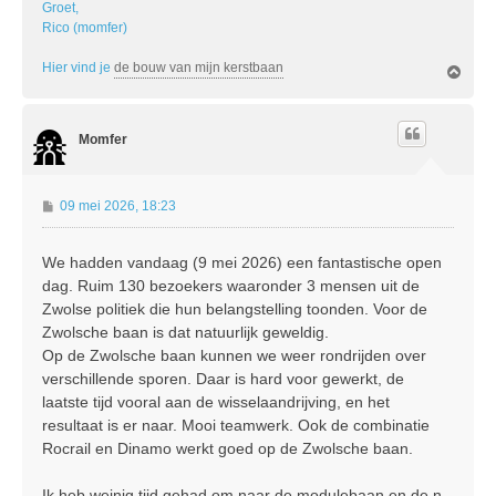
Groet,
Rico (momfer)
Hier vind je
de bouw van mijn kerstbaan
O
m
h
o
Momfer
o
g
B
09 mei 2026, 18:23
e
r
We hadden vandaag (9 mei 2026) een fantastische open
i
dag. Ruim 130 bezoekers waaronder 3 mensen uit de
c
h
Zwolse politiek die hun belangstelling toonden. Voor de
t
Zwolsche baan is dat natuurlijk geweldig.
Op de Zwolsche baan kunnen we weer rondrijden over
verschillende sporen. Daar is hard voor gewerkt, de
laatste tijd vooral aan de wisselaandrijving, en het
resultaat is er naar. Mooi teamwerk. Ook de combinatie
Rocrail en Dinamo werkt goed op de Zwolsche baan.
Ik heb weinig tijd gehad om naar de modulebaan en de n-