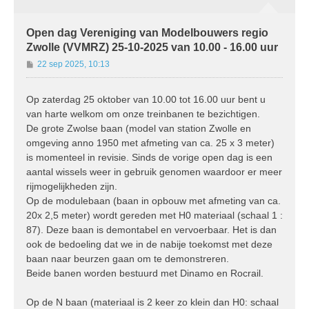
Open dag Vereniging van Modelbouwers regio
Zwolle (VVMRZ) 25-10-2025 van 10.00 - 16.00 uur
B
22 sep 2025, 10:13
e
r
Op zaterdag 25 oktober van 10.00 tot 16.00 uur bent u
i
van harte welkom om onze treinbanen te bezichtigen.
c
h
De grote Zwolse baan (model van station Zwolle en
t
omgeving anno 1950 met afmeting van ca. 25 x 3 meter)
is momenteel in revisie. Sinds de vorige open dag is een
aantal wissels weer in gebruik genomen waardoor er meer
rijmogelijkheden zijn.
Op de modulebaan (baan in opbouw met afmeting van ca.
20x 2,5 meter) wordt gereden met H0 materiaal (schaal 1 :
87). Deze baan is demontabel en vervoerbaar. Het is dan
ook de bedoeling dat we in de nabije toekomst met deze
baan naar beurzen gaan om te demonstreren.
Beide banen worden bestuurd met Dinamo en Rocrail.
Op de N baan (materiaal is 2 keer zo klein dan H0: schaal