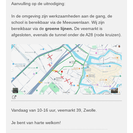
Aanvulling op de uitnodiging:
i
c
h
In de omgeving zijn werkzaamheden aan de gang, de
t
school is bereikbaar via de Meeuwenlaan. Wij zijn
bereikbaar via de
groene lijnen.
De veemarkt is
afgesloten, evenals de tunnel onder de A28 (rode kruizen).
Vandaag van 10-16 uur, veemarkt 39, Zwolle.
Je bent van harte welkom!