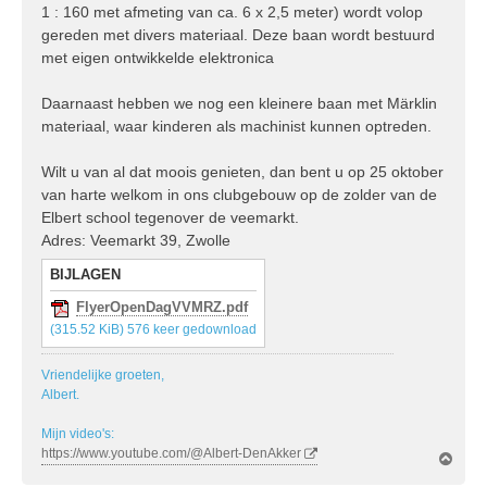
1 : 160 met afmeting van ca. 6 x 2,5 meter) wordt volop
gereden met divers materiaal. Deze baan wordt bestuurd
met eigen ontwikkelde elektronica
Daarnaast hebben we nog een kleinere baan met Märklin
materiaal, waar kinderen als machinist kunnen optreden.
Wilt u van al dat moois genieten, dan bent u op 25 oktober
van harte welkom in ons clubgebouw op de zolder van de
Elbert school tegenover de veemarkt.
Adres: Veemarkt 39, Zwolle
BIJLAGEN
FlyerOpenDagVVMRZ.pdf
(315.52 KiB) 576 keer gedownload
Vriendelijke groeten,
Albert.
Mijn video's:
https://www.youtube.com/@Albert-DenAkker
O
m