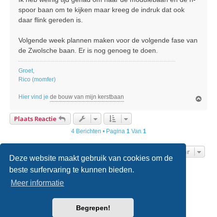
spoor baan om te kijken maar kreeg de indruk dat ook
daar flink gereden is.
Volgende week plannen maken voor de volgende fase van
de Zwolsche baan. Er is nog genoeg te doen.
Groet,
Rico (momfer)
Hier vind je
de bouw van mijn kerstbaan
O
m
h
Plaats Reactie
o
o
4 Berichten • Pagina
1
Van
1
g
Ga Naar
Deze website maakt gebruik van cookies om de
beste surfervaring te kunnen bieden.
Home
Forumoverzicht
Contact
Meer informatie
Powered by
phpBB
® Forum Software © phpBB Limited
Begrepen!
Nederlandse vertaling door
phpBB.nl
.
Style
we_universal
created by INVENTEA & v12mike