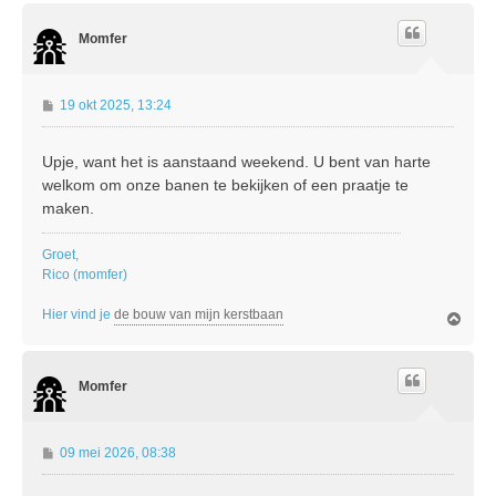
h
o
Momfer
o
g
B
19 okt 2025, 13:24
e
r
Upje, want het is aanstaand weekend. U bent van harte
i
welkom om onze banen te bekijken of een praatje te
c
h
maken.
t
Groet,
Rico (momfer)
Hier vind je
de bouw van mijn kerstbaan
O
m
h
o
Momfer
o
g
B
09 mei 2026, 08:38
e
r