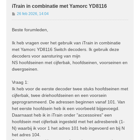
iTrain in combinatie met Yamorc YD8116
B
26 feb 2026, 14:04
e
r
Beste forumleden,
i
c
h
Ik heb vragen over het gebruik van iTrain in combinatie
t
met Yamorc YD8116 Switch decoders. Ik gebruik deze
decoders voor aansturing van mijn
NS hoofdseinen met cijferbak, hoofdseinen, voorseinen en
dwergseinen.
Vraag 1:
Ik heb voor de eerste decoder twee stuks hoofdseinen met
cijferbak, twee driehoofdseinen en een voorsein
geprogrammeerd. De adressen beginnen vanaf 101. Van
het eerste hoofdsein heb ik een voorbeeld bijgevoegd.
Daarnaast heb ik in iTrain onder "accessoires" een
hoofdsein met cijferbak ingesteld met het adresbereik (1-
N) waarbij ik voor 1 het adres 101 heb ingevoerd en bij N
het adres 104.