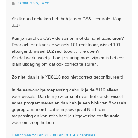
B
03 mar 2026, 14:58
e
r
Als ik goed gekeken heb heb je een CS3+ centrale. Klopt
i
dat?
c
h
t
Kun je vanaf de CS3+ de seinen met de hand aansturen?
Door achter elkaar de wissels 101 rechtdoor, wissel 101
afbuigend, wissel 102 rechtdoor, .... te doen?
Als dat werkt weet je hoe je sturing moet zijn en is het een
itrain uitdaging om dat ook correct te sturen.
Zo niet, dan is je YD8116 nog niet correct geconfigureerd.
In de eenvoudige toepassing gebruik je de 8116 alleen
voor wissels. Dan kun je zeer snel even het eerste wissel
adres programmeren en dan heb je een blok van 8 wissels
geprogrammeerd. Dat is in jouw geval NIET van
toepassing en kan zelfs heel je uitgewerkte configuratie
weer om zeep helpen.
Fleischman z21 en YD7001 en DCC-EX centrales.