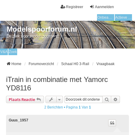
Registreer
Aanmelden
Onbeantwoorde onderwerpen
Actieve onderwerpen
Modelspoorforum.nl
De plek voor modelspoorders!
V&A
Zoek
Home
Forumoverzicht
Schaal H0 3-Rail
Vraagbaak
iTrain in combinatie met Yamorc
YD8116
Zoek
Uitgebre
Plaats Reactie
2 Berichten • Pagina
1
Van
1
Guus_1957