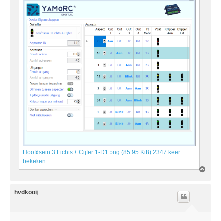
Hoofdsein 3 Lichts + Cijfer 1-D1.png (85.95 KiB) 2347 keer
bekeken
O
m
h
o
hvdkooij
o
g