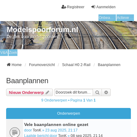
Registreer
Aanmelden
Onbeantwoorde onderwerpen
Actieve onderwerpen
Modelspoorforum.nl
De plek voor modelspoorders!
V&A
Zoek
Home
Forumoverzicht
Schaal H0 2-Rail
Baanplannen
Baanplannen
Zoek
Uitgebreid Zo
Nieuw Onderwerp
9 Onderwerpen • Pagina
1
Van
1
Onderwerpen
Vele baanplannen online gezet
door
TonK
» 23 aug 2025, 21:17
Laatste bericht door
TonK
»
08 sep 2025, 21:14