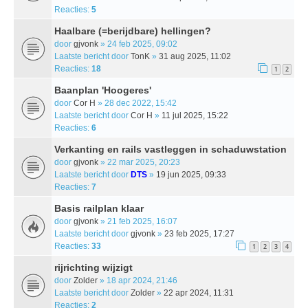
Reacties:
5
Haalbare (=berijdbare) hellingen?
door
gjvonk
» 24 feb 2025, 09:02
Laatste bericht door
TonK
»
31 aug 2025, 11:02
Reacties:
18
1
2
Baanplan 'Hoogeres'
door
Cor H
» 28 dec 2022, 15:42
Laatste bericht door
Cor H
»
11 jul 2025, 15:22
Reacties:
6
Verkanting en rails vastleggen in schaduwstation
door
gjvonk
» 22 mar 2025, 20:23
Laatste bericht door
DTS
»
19 jun 2025, 09:33
Reacties:
7
Basis railplan klaar
door
gjvonk
» 21 feb 2025, 16:07
Laatste bericht door
gjvonk
»
23 feb 2025, 17:27
Reacties:
33
1
2
3
4
rijrichting wijzigt
door
Zolder
» 18 apr 2024, 21:46
Laatste bericht door
Zolder
»
22 apr 2024, 11:31
Reacties:
2