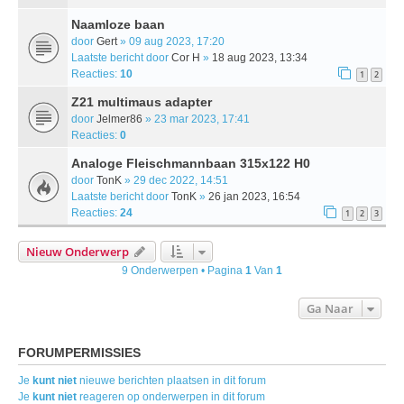
Naamloze baan
door
Gert
» 09 aug 2023, 17:20
Laatste bericht door
Cor H
»
18 aug 2023, 13:34
Reacties:
10
1
2
Z21 multimaus adapter
door
Jelmer86
» 23 mar 2023, 17:41
Reacties:
0
Analoge Fleischmannbaan 315x122 H0
door
TonK
» 29 dec 2022, 14:51
Laatste bericht door
TonK
»
26 jan 2023, 16:54
Reacties:
24
1
2
3
Nieuw Onderwerp
9 Onderwerpen • Pagina
1
Van
1
Ga Naar
FORUMPERMISSIES
Je
kunt niet
nieuwe berichten plaatsen in dit forum
Je
kunt niet
reageren op onderwerpen in dit forum