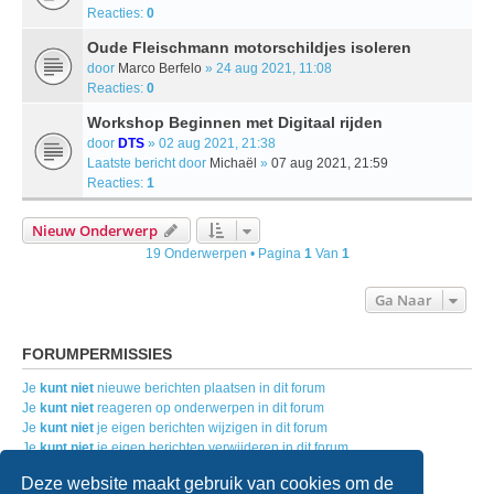
Reacties:
0
Oude Fleischmann motorschildjes isoleren
door
Marco Berfelo
» 24 aug 2021, 11:08
Reacties:
0
Workshop Beginnen met Digitaal rijden
door
DTS
» 02 aug 2021, 21:38
Laatste bericht door
Michaël
»
07 aug 2021, 21:59
Reacties:
1
Nieuw Onderwerp
19 Onderwerpen • Pagina
1
Van
1
Ga Naar
FORUMPERMISSIES
Je
kunt niet
nieuwe berichten plaatsen in dit forum
Je
kunt niet
reageren op onderwerpen in dit forum
Je
kunt niet
je eigen berichten wijzigen in dit forum
Je
kunt niet
je eigen berichten verwijderen in dit forum
Je
kunt geen
bijlagen plaatsen in dit forum
Deze website maakt gebruik van cookies om de