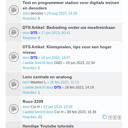
Test en programmeer station voor digitale treinen
en decoders
door
denobis
» 29 aug 2023, 14:29
Reacties:
0
DTS Artikel: Bedrading onder uw moeltreinbaan
door
DTS
» 17 jun 2023, 00:41
Reacties:
0
DTS Artikel: Klimspiralen, tips voor een hoger
niveau
door
DTS
» 16 jun 2023, 13:47
Laatste bericht door
GND
»
16 jun 2023, 22:34
Reacties:
1
Lenz centrale en analoog
door
Maarten L
» 26 feb 2023, 11:13
Laatste bericht door
DTS
»
26 feb 2023, 14:16
Reacties:
1
Roco 2209
door
Cor H
» 22 jan 2023, 10:26
Laatste bericht door
Cor H
»
08 feb 2023, 16:38
Reacties:
21
1
2
3
Handige Youtube tutorials