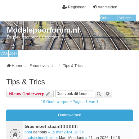
Registreer
Aanmelden
Onbeantwoorde onderwerpen
Actieve onderwerpen
Modelspoorforum.nl
De plek voor modelspoorders!
V&A
Zoek
Home
Forumoverzicht
Tips & Trics
Tips & Trics
Zoek
Uitgebreid Zo
Nieuw Onderwerp
19 Onderwerpen • Pagina
1
Van
1
Onderwerpen
Gras moet staan!!!!!!!!!!!!
door
denobis
» 19 mar 2024, 18:54
Laatste bericht door
Marc Moerland
»
21 jun 2026, 14:18