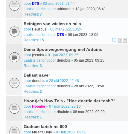
door
DTS
» 02 aug 2021, 21:44
Laatste bericht door
adriaanh
»
18 jan 2023, 06:41
Reacties:
7
Reinigen van wielen en rails
door
Heuficus
» 06 mar 2022, 13:24
Laatste bericht door
DTS
»
06 jan 2023, 18:05
Reacties:
15
1
2
Demo Spoorwegovergang met Arduino
door
jeemka
» 01 jan 2023, 09:25
Laatste bericht door
denobis
»
05 jan 2023, 09:25
Reacties:
3
Ballast saver
door
denobis
» 28 okt 2022, 11:48
Laatste bericht door
denobis
»
28 okt 2022, 13:50
Reacties:
2
Hoontje's How To's - "Hoe doettie dat toch?"
door
Hoontje
» 07 mar 2022, 22:16
Laatste bericht door
rthuinte
»
08 mar 2022, 09:20
Reacties:
1
Graham farish ns 600
door
Miller's Dale
» 07 feb 2022, 09:58