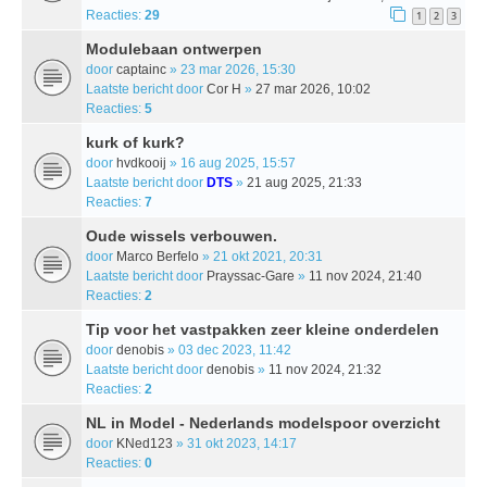
Reacties:
29
1
2
3
Modulebaan ontwerpen
door
captainc
» 23 mar 2026, 15:30
Laatste bericht door
Cor H
»
27 mar 2026, 10:02
Reacties:
5
kurk of kurk?
door
hvdkooij
» 16 aug 2025, 15:57
Laatste bericht door
DTS
»
21 aug 2025, 21:33
Reacties:
7
Oude wissels verbouwen.
door
Marco Berfelo
» 21 okt 2021, 20:31
Laatste bericht door
Prayssac-Gare
»
11 nov 2024, 21:40
Reacties:
2
Tip voor het vastpakken zeer kleine onderdelen
door
denobis
» 03 dec 2023, 11:42
Laatste bericht door
denobis
»
11 nov 2024, 21:32
Reacties:
2
NL in Model - Nederlands modelspoor overzicht
door
KNed123
» 31 okt 2023, 14:17
Reacties:
0