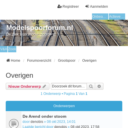
Registreer
Aanmelden
Onbeantwoorde onderwerpen
Actieve onderwerpen
Modelspoorforum.nl
De plek voor modelspoorders!
V&A
Zoek
Home
Forumoverzicht
Grootspoor
Overigen
Overigen
Zoek
Uitgebreid Zo
Nieuw Onderwerp
1 Onderwerp • Pagina
1
Van
1
Onderwerpen
De Arend onder stoom
door
denobis
» 08 okt 2023, 14:01
Laatste bericht door
denobis
»
08 okt 2023, 17:58