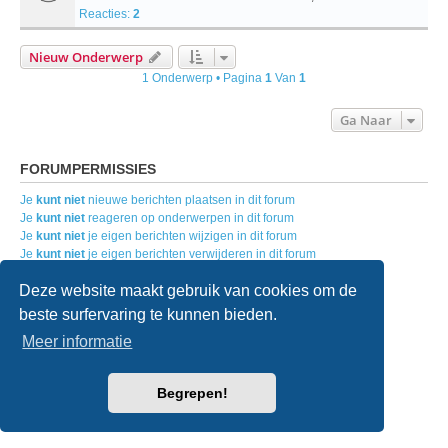
Reacties:
2
Nieuw Onderwerp
1 Onderwerp • Pagina
1
Van
1
Ga Naar
FORUMPERMISSIES
Je
kunt niet
nieuwe berichten plaatsen in dit forum
Je
kunt niet
reageren op onderwerpen in dit forum
Je
kunt niet
je eigen berichten wijzigen in dit forum
Je
kunt niet
je eigen berichten verwijderen in dit forum
Je
kunt geen
bijlagen plaatsen in dit forum
Deze website maakt gebruik van cookies om de
beste surfervaring te kunnen bieden.
Home
Forumoverzicht
Contact
Meer informatie
Powered by
phpBB
® Forum Software © phpBB Limited
Nederlandse vertaling door
phpBB.nl
.
Begrepen!
Style
we_universal
created by INVENTEA & v12mike
Privacy
|
Gebruikersvoorwaarden