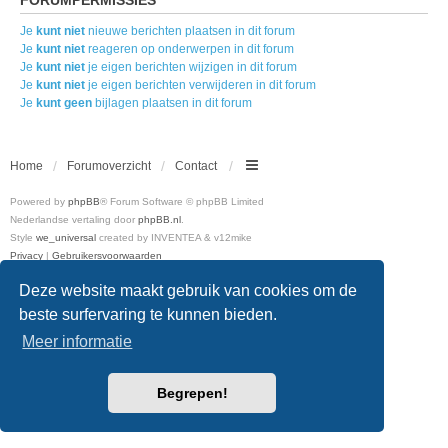
Je
kunt niet
nieuwe berichten plaatsen in dit forum
Je
kunt niet
reageren op onderwerpen in dit forum
Je
kunt niet
je eigen berichten wijzigen in dit forum
Je
kunt niet
je eigen berichten verwijderen in dit forum
Je
kunt geen
bijlagen plaatsen in dit forum
Home
Forumoverzicht
Contact
Powered by
phpBB
® Forum Software © phpBB Limited
Nederlandse vertaling door
phpBB.nl
.
Style
we_universal
created by INVENTEA & v12mike
Privacy
|
Gebruikersvoorwaarden
Deze website maakt gebruik van cookies om de
beste surfervaring te kunnen bieden.
Meer informatie
Begrepen!