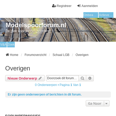
Registreer
Aanmelden
Onbeantwoorde onderwerpen
Actieve onderwerpen
Modelspoorforum.nl
De plek voor modelspoorders!
V&A
Zoek
Home
Forumoverzicht
Schaal LGB
Overigen
Overigen
Zoek
Uitgebreid Zo
Nieuw Onderwerp
0 Onderwerpen • Pagina
1
Van
1
Er zijn geen onderwerpen of berichten in dit forum.
Ga Naar
FORUMPERMISSIES