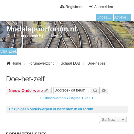
Registreer
Aanmelden
Onbeantwoorde onderwerpen
Actieve onderwerpen
Modelspoorforum.nl
De plek voor modelspoorders!
V&A
Zoek
Home
Forumoverzicht
Schaal LGB
Doe-het-zelf
Doe-het-zelf
Zoek
Uitgebreid Zo
Nieuw Onderwerp
0 Onderwerpen • Pagina
1
Van
1
Er zijn geen onderwerpen of berichten in dit forum.
Ga Naar
FORUMPERMISSIES