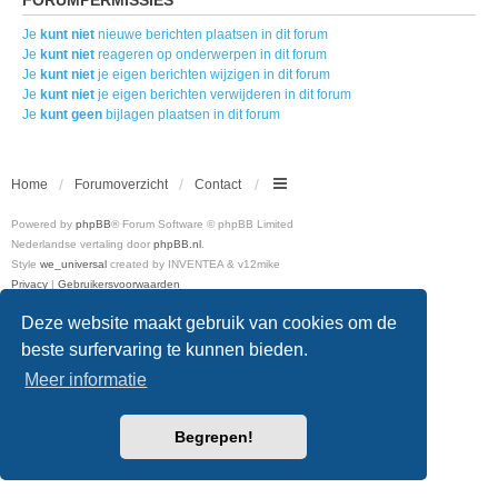
Je
kunt niet
nieuwe berichten plaatsen in dit forum
Je
kunt niet
reageren op onderwerpen in dit forum
Je
kunt niet
je eigen berichten wijzigen in dit forum
Je
kunt niet
je eigen berichten verwijderen in dit forum
Je
kunt geen
bijlagen plaatsen in dit forum
Home
Forumoverzicht
Contact
Powered by
phpBB
® Forum Software © phpBB Limited
Nederlandse vertaling door
phpBB.nl
.
Style
we_universal
created by INVENTEA & v12mike
Privacy
|
Gebruikersvoorwaarden
Deze website maakt gebruik van cookies om de
beste surfervaring te kunnen bieden.
Meer informatie
Begrepen!