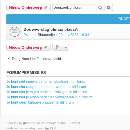
Zoek
Uitgebrei
Nieuw Onderwerp
ONDE
Bouwverslag climax classA
door
Stoomertje
»
09 nov 2023, 16:34
Nieuw Onderwerp
Terug Naar Het Forumoverzicht
FORUMPERMISSIES
Je
kunt niet
nieuwe berichten plaatsen in dit forum
Je
kunt niet
reageren op onderwerpen in dit forum
Je
kunt niet
je eigen berichten wijzigen in dit forum
Je
kunt niet
je eigen berichten verwijderen in dit forum
Je
kunt geen
bijlagen plaatsen in dit forum
Powered by
phpBB
® Forum Software © phpBB Limited
Nederlandse vertaling door
phpBB.nl
.