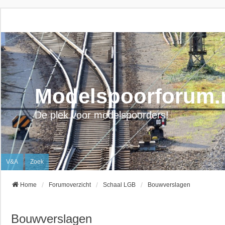
Modelspoorforum.
De plek voor modelspoorders!
V&A
Zoek
Home
Forumoverzicht
Schaal LGB
Bouwverslagen
Bouwverslagen