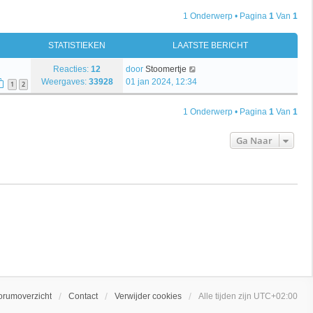
1 Onderwerp • Pagina
1
Van
1
STATISTIEKEN
LAATSTE BERICHT
Reacties:
12
door
Stoomertje
Weergaves:
33928
01 jan 2024, 12:34
1
2
1 Onderwerp • Pagina
1
Van
1
Ga Naar
orumoverzicht
Contact
Verwijder cookies
Alle tijden zijn
UTC+02:00