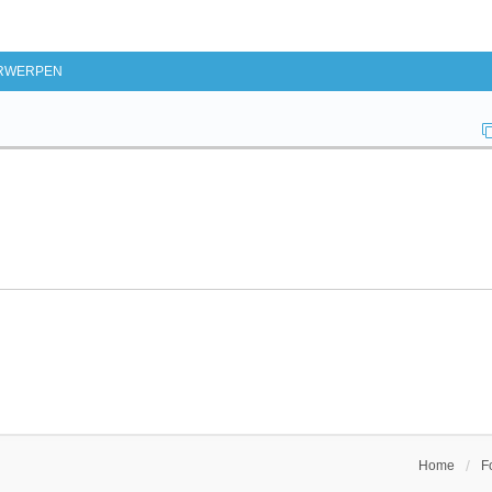
d Zoeken
RWERPEN
Home
F