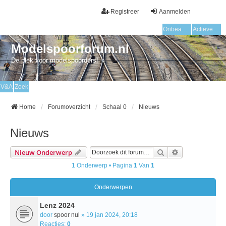
Registreer
Aanmelden
Onbeantwoorde onderwerpen
Actieve onderwerpen
Modelspoorforum.nl
De plek voor modelspoorders!
V&A
Zoek
Home
Forumoverzicht
Schaal 0
Nieuws
Nieuws
Zoek
Uitgebreid Zo
Nieuw Onderwerp
1 Onderwerp • Pagina
1
Van
1
Onderwerpen
Lenz 2024
door
spoor nul
» 19 jan 2024, 20:18
Reacties:
0