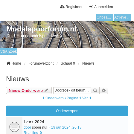
Registreer
Aanmelden
Onbeantwoorde onderwerpen
Actieve onderwerpen
Modelspoorforum.nl
De plek voor modelspoorders!
V&A
Zoek
Home
Forumoverzicht
Schaal 0
Nieuws
Nieuws
Zoek
Uitgebreid Zo
Nieuw Onderwerp
1 Onderwerp • Pagina
1
Van
1
Onderwerpen
Lenz 2024
door
spoor nul
» 19 jan 2024, 20:18
Reacties:
0