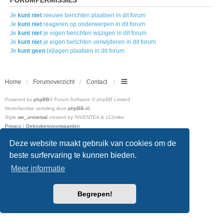
Je
kunt niet
nieuwe berichten plaatsen in dit forum
Je
kunt niet
reageren op onderwerpen in dit forum
Je
kunt niet
je eigen berichten wijzigen in dit forum
Je
kunt niet
je eigen berichten verwijderen in dit forum
Je
kunt geen
bijlagen plaatsen in dit forum
Home
Forumoverzicht
Contact
Powered by
phpBB
® Forum Software © phpBB Limited
Nederlandse vertaling door
phpBB.nl
.
Style
we_universal
created by INVENTEA & v12mike
Privacy
|
Gebruikersvoorwaarden
Deze website maakt gebruik van cookies om de
beste surfervaring te kunnen bieden.
Meer informatie
Begrepen!