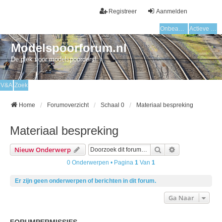
Registreer
Aanmelden
Onbeantwoorde onderwerpen
Actieve onderwerpen
Modelspoorforum.nl
De plek voor modelspoorders!
V&A
Zoek
Home
Forumoverzicht
Schaal 0
Materiaal bespreking
Materiaal bespreking
Zoek
Uitgebreid Zo
Nieuw Onderwerp
0 Onderwerpen • Pagina
1
Van
1
Er zijn geen onderwerpen of berichten in dit forum.
Ga Naar
FORUMPERMISSIES