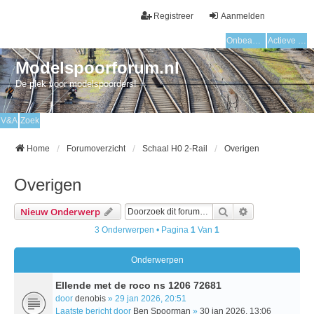
Registreer
Aanmelden
Onbeantwoorde onderwerpen
Actieve onderwerpen
Modelspoorforum.nl
De plek voor modelspoorders!
V&A
Zoek
Home
Forumoverzicht
Schaal H0 2-Rail
Overigen
Overigen
Zoek
Uitgebreid Zo
Nieuw Onderwerp
3 Onderwerpen • Pagina
1
Van
1
Onderwerpen
Ellende met de roco ns 1206 72681
door
denobis
» 29 jan 2026, 20:51
Laatste bericht door
Ben Spoorman
»
30 jan 2026, 13:06