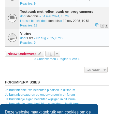
Reacties:
9
Testbank met rollen bank en programmers
door
denobis
» 04 mar 2024, 13:26
Laatste bericht door
denobis
»
10 nov 2025, 10:51
Reacties:
13
1
2
Vitrine
door
Frits
» 02 aug 2025, 07:19
Reacties:
0
Nieuw Onderwerp
3 Onderwerpen • Pagina
1
Van
1
Ga Naar
FORUMPERMISSIES
Je
kunt niet
nieuwe berichten plaatsen in dit forum
Je
kunt niet
reageren op onderwerpen in dit forum
Je
kunt niet
je eigen berichten wijzigen in dit forum
Je
kunt niet
je eigen berichten verwijderen in dit forum
Je
kunt geen
bijlagen plaatsen in dit forum
Deze website maakt gebruik van cookies om de