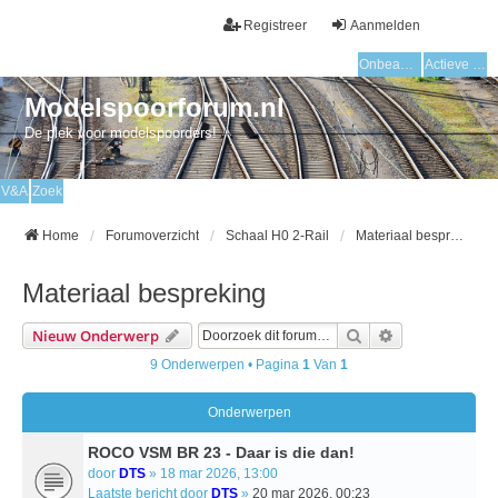
Registreer
Aanmelden
Onbeantwoorde onderwerpen
Actieve onderwerpen
Modelspoorforum.nl
De plek voor modelspoorders!
V&A
Zoek
Home
Forumoverzicht
Schaal H0 2-Rail
Materiaal bespreking
Materiaal bespreking
Zoek
Uitgebreid Zo
Nieuw Onderwerp
9 Onderwerpen • Pagina
1
Van
1
Onderwerpen
ROCO VSM BR 23 - Daar is die dan!
door
DTS
» 18 mar 2026, 13:00
Laatste bericht door
DTS
»
20 mar 2026, 00:23