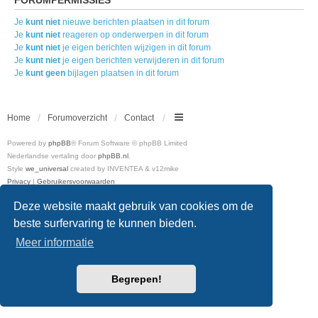
Je
kunt niet
nieuwe berichten plaatsen in dit forum
Je
kunt niet
reageren op onderwerpen in dit forum
Je
kunt niet
je eigen berichten wijzigen in dit forum
Je
kunt niet
je eigen berichten verwijderen in dit forum
Je
kunt geen
bijlagen plaatsen in dit forum
Home
Forumoverzicht
Contact
Powered by
phpBB
® Forum Software © phpBB Limited
Nederlandse vertaling door
phpBB.nl
.
Style
we_universal
created by INVENTEA & v12mike
Privacy
|
Gebruikersvoorwaarden
Deze website maakt gebruik van cookies om de
beste surfervaring te kunnen bieden.
Meer informatie
Begrepen!