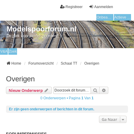
Registreer
Aanmelden
Onbeantwoorde onderwerpen
Actieve onderwerpen
Modelspoorforum.nl
De plek voor modelspoorders!
V&A
Zoek
Home
Forumoverzicht
Schaal TT
Overigen
Overigen
Zoek
Uitgebreid Zo
Nieuw Onderwerp
0 Onderwerpen • Pagina
1
Van
1
Er zijn geen onderwerpen of berichten in dit forum.
Ga Naar
FORUMPERMISSIES