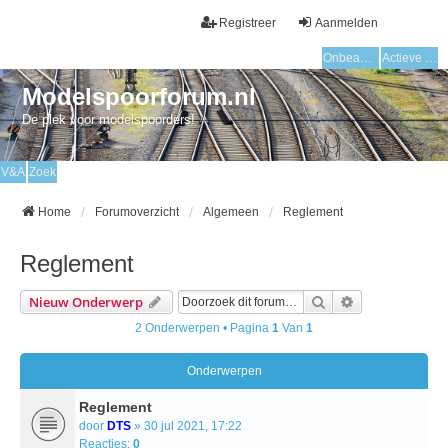
Registreer
Aanmelden
Onbeantwoorde onderwerpen
Actieve onderwerpen
Modelspoorforum.nl
De plek voor modelspoorders!
V&A
Zoek
Home
Forumoverzicht
Algemeen
Reglement
Reglement
Zoek
Uitgebreid Zo
Nieuw Onderwerp
2 Onderwerpen • Pagina
1
Van
1
Onderwerpen
Reglement
door
DTS
» 30 jul 2021, 17:22
Reacties:
0