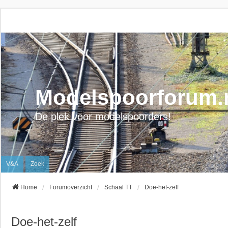
Modelspoorforum.
De plek voor modelspoorders!
V&A
Zoek
Home
Forumoverzicht
Schaal TT
Doe-het-zelf
Doe-het-zelf