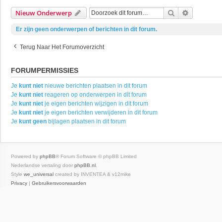
Zoek
Uitgebrei
Nieuw Onderwerp
Er zijn geen onderwerpen of berichten in dit forum.
Terug Naar Het Forumoverzicht
FORUMPERMISSIES
Je
kunt niet
nieuwe berichten plaatsen in dit forum
Je
kunt niet
reageren op onderwerpen in dit forum
Je
kunt niet
je eigen berichten wijzigen in dit forum
Je
kunt niet
je eigen berichten verwijderen in dit forum
Je
kunt geen
bijlagen plaatsen in dit forum
Powered by
phpBB
® Forum Software © phpBB Limited
Nederlandse vertaling door
phpBB.nl
.
Style
we_universal
created by INVENTEA & v12mike
Privacy
|
Gebruikersvoorwaarden