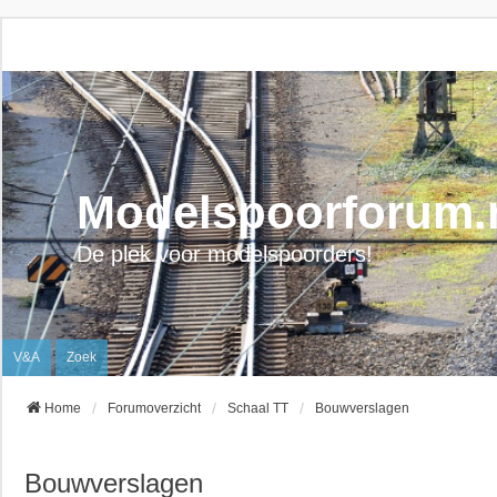
Modelspoorforum.
De plek voor modelspoorders!
V&A
Zoek
Home
Forumoverzicht
Schaal TT
Bouwverslagen
Bouwverslagen