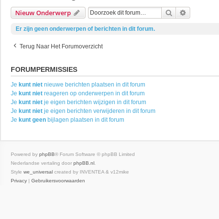
Zoek
Uitgebrei
Nieuw Onderwerp
Er zijn geen onderwerpen of berichten in dit forum.
Terug Naar Het Forumoverzicht
FORUMPERMISSIES
Je
kunt niet
nieuwe berichten plaatsen in dit forum
Je
kunt niet
reageren op onderwerpen in dit forum
Je
kunt niet
je eigen berichten wijzigen in dit forum
Je
kunt niet
je eigen berichten verwijderen in dit forum
Je
kunt geen
bijlagen plaatsen in dit forum
Powered by
phpBB
® Forum Software © phpBB Limited
Nederlandse vertaling door
phpBB.nl
.
Style
we_universal
created by INVENTEA & v12mike
Privacy
|
Gebruikersvoorwaarden