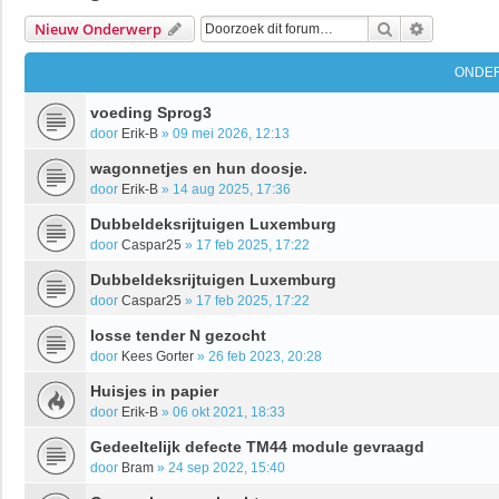
Zoek
Uitgebrei
Nieuw Onderwerp
ONDE
voeding Sprog3
door
Erik-B
»
09 mei 2026, 12:13
wagonnetjes en hun doosje.
door
Erik-B
»
14 aug 2025, 17:36
Dubbeldeksrijtuigen Luxemburg
door
Caspar25
»
17 feb 2025, 17:22
Dubbeldeksrijtuigen Luxemburg
door
Caspar25
»
17 feb 2025, 17:22
losse tender N gezocht
door
Kees Gorter
»
26 feb 2023, 20:28
Huisjes in papier
door
Erik-B
»
06 okt 2021, 18:33
Gedeeltelijk defecte TM44 module gevraagd
door
Bram
»
24 sep 2022, 15:40