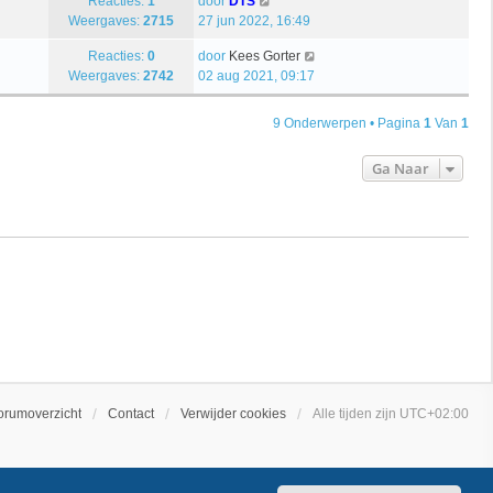
Reacties:
1
door
DTS
Weergaves:
2715
27 jun 2022, 16:49
Reacties:
0
door
Kees Gorter
Weergaves:
2742
02 aug 2021, 09:17
9 Onderwerpen • Pagina
1
Van
1
Ga Naar
orumoverzicht
Contact
Verwijder cookies
Alle tijden zijn
UTC+02:00