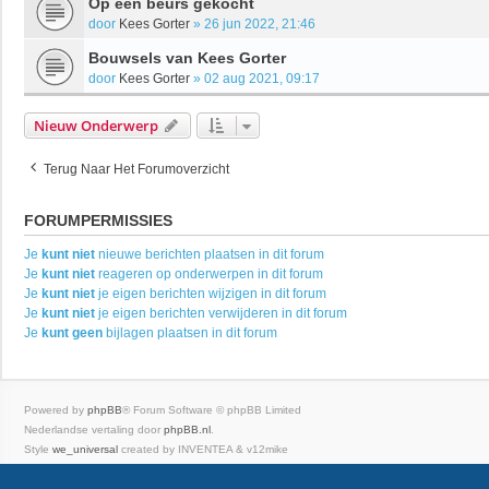
Op een beurs gekocht
door
Kees Gorter
»
26 jun 2022, 21:46
Bouwsels van Kees Gorter
door
Kees Gorter
»
02 aug 2021, 09:17
Nieuw Onderwerp
Terug Naar Het Forumoverzicht
FORUMPERMISSIES
Je
kunt niet
nieuwe berichten plaatsen in dit forum
Je
kunt niet
reageren op onderwerpen in dit forum
Je
kunt niet
je eigen berichten wijzigen in dit forum
Je
kunt niet
je eigen berichten verwijderen in dit forum
Je
kunt geen
bijlagen plaatsen in dit forum
Powered by
phpBB
® Forum Software © phpBB Limited
Nederlandse vertaling door
phpBB.nl
.
Style
we_universal
created by INVENTEA & v12mike
Privacy
|
Gebruikersvoorwaarden