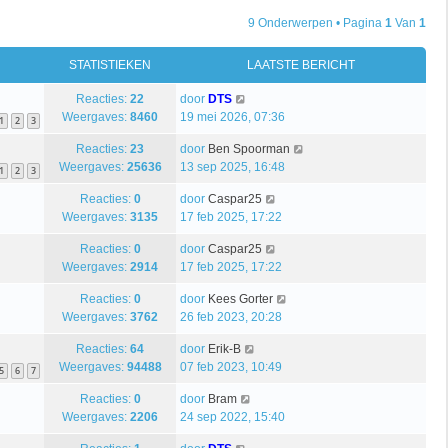
9 Onderwerpen • Pagina
1
Van
1
STATISTIEKEN
LAATSTE BERICHT
Reacties:
22
door
DTS
Weergaves:
8460
19 mei 2026, 07:36
1
2
3
Reacties:
23
door
Ben Spoorman
Weergaves:
25636
13 sep 2025, 16:48
1
2
3
Reacties:
0
door
Caspar25
Weergaves:
3135
17 feb 2025, 17:22
Reacties:
0
door
Caspar25
Weergaves:
2914
17 feb 2025, 17:22
Reacties:
0
door
Kees Gorter
Weergaves:
3762
26 feb 2023, 20:28
Reacties:
64
door
Erik-B
Weergaves:
94488
07 feb 2023, 10:49
5
6
7
Reacties:
0
door
Bram
Weergaves:
2206
24 sep 2022, 15:40