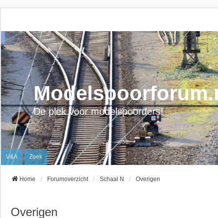
Modelspoorforum.
De plek voor modelspoorders!
V&A
Zoek
Home
Forumoverzicht
Schaal N
Overigen
Overigen