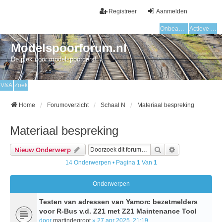
Registreer
Aanmelden
Onbeantwoorde onderwerpen
Actieve onderwerpen
Modelspoorforum.nl
De plek voor modelspoorders!
V&A
Zoek
Home
Forumoverzicht
Schaal N
Materiaal bespreking
Materiaal bespreking
Zoek
Uitgebreid Zo
Nieuw Onderwerp
14 Onderwerpen • Pagina
1
Van
1
Onderwerpen
Testen van adressen van Yamorc bezetmelders
voor R-Bus v.d. Z21 met Z21 Maintenance Tool
door
martindegroot
» 27 apr 2025, 21:19