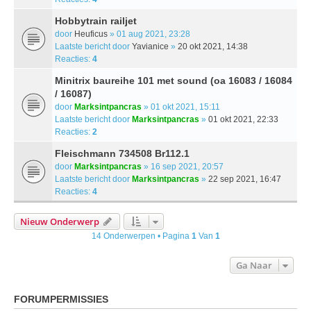
Hobbytrain railjet
door
Heuficus
» 01 aug 2021, 23:28
Laatste bericht door
Yavianice
»
20 okt 2021, 14:38
Reacties:
4
Minitrix baureihe 101 met sound (oa 16083 / 16084
/ 16087)
door
Marksintpancras
» 01 okt 2021, 15:11
Laatste bericht door
Marksintpancras
»
01 okt 2021, 22:33
Reacties:
2
Fleischmann 734508 Br112.1
door
Marksintpancras
» 16 sep 2021, 20:57
Laatste bericht door
Marksintpancras
»
22 sep 2021, 16:47
Reacties:
4
Nieuw Onderwerp
14 Onderwerpen • Pagina
1
Van
1
Ga Naar
FORUMPERMISSIES