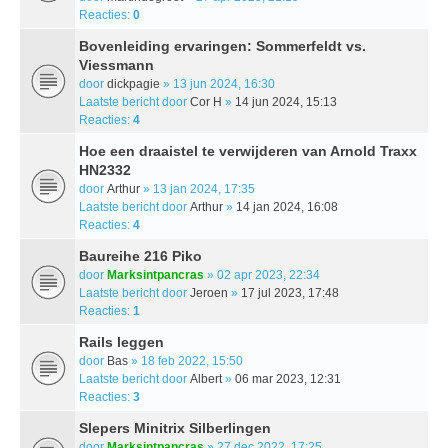
Reacties:
0
Bovenleiding ervaringen: Sommerfeldt vs.
Viessmann
door
dickpagie
» 13 jun 2024, 16:30
Laatste bericht door
Cor H
»
14 jun 2024, 15:13
Reacties:
4
Hoe een draaistel te verwijderen van Arnold Traxx
HN2332
door
Arthur
» 13 jan 2024, 17:35
Laatste bericht door
Arthur
»
14 jan 2024, 16:08
Reacties:
4
Baureihe 216 Piko
door
Marksintpancras
» 02 apr 2023, 22:34
Laatste bericht door
Jeroen
»
17 jul 2023, 17:48
Reacties:
1
Rails leggen
door
Bas
» 18 feb 2022, 15:50
Laatste bericht door
Albert
»
06 mar 2023, 12:31
Reacties:
3
Slepers Minitrix Silberlingen
door
Marksintpancras
» 27 dec 2022, 17:25