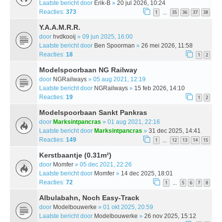
Laatste bericht door
Erik-B
»
20 jul 2026, 10:24
Reacties:
373
1
35
36
37
38
…
Y.A.A.M.R.R.
door
hvdkooij
» 09 jun 2025, 16:00
Laatste bericht door
Ben Spoorman
»
26 mei 2026, 11:58
Reacties:
18
1
2
Modelspoorbaan NG Railway
door
NGRailways
» 05 aug 2021, 12:19
Laatste bericht door
NGRailways
»
15 feb 2026, 14:10
Reacties:
19
1
2
Modelspoorbaan Sankt Pankras
door
Marksintpancras
» 01 aug 2021, 22:16
Laatste bericht door
Marksintpancras
»
31 dec 2025, 14:41
Reacties:
149
1
12
13
14
15
…
Kerstbaantje (0.31m²)
door
Momfer
» 05 dec 2021, 22:26
Laatste bericht door
Momfer
»
14 dec 2025, 18:01
Reacties:
72
1
5
6
7
8
…
Albulabahn, Noch Easy-Track
door
Modelbouwerke
» 01 okt 2025, 20:59
Laatste bericht door
Modelbouwerke
»
26 nov 2025, 15:12