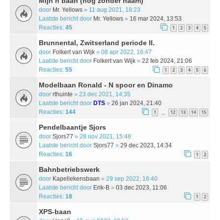
Mijn n baan (nog zonder naam)
door
Mr. Yellows
» 11 aug 2021, 18:23
Laatste bericht door
Mr. Yellows
»
16 mar 2024, 13:53
Reacties:
45
1
2
3
4
5
Brunnental, Zwitserland periode II.
door
Folkert van Wijk
» 08 apr 2022, 16:47
Laatste bericht door
Folkert van Wijk
»
22 feb 2024, 21:06
Reacties:
55
1
2
3
4
5
6
Modelbaan Ronald - N spoor en Dinamo
door
rthuinte
» 23 dec 2021, 14:35
Laatste bericht door
DTS
»
26 jan 2024, 21:40
Reacties:
144
1
12
13
14
15
…
Pendelbaantje Sjors
door
Sjors77
» 28 nov 2021, 15:48
Laatste bericht door
Sjors77
»
29 dec 2023, 14:34
Reacties:
16
1
2
Bahnbetriebswerk
door
Kapellekensbaan
» 29 sep 2022, 16:40
Laatste bericht door
Erik-B
»
03 dec 2023, 11:06
Reacties:
18
1
2
XPS-baan