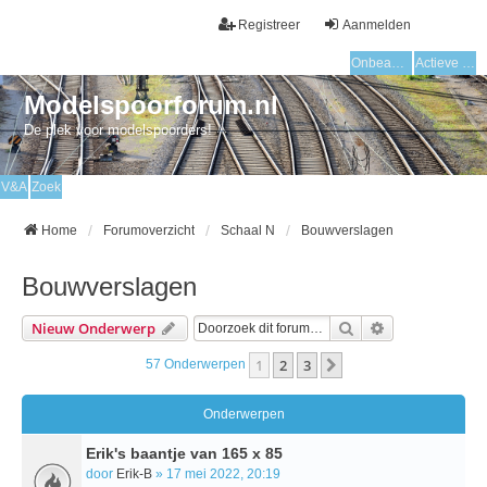
Registreer
Aanmelden
Onbeantwoorde onderwerpen
Actieve onderwerpen
Modelspoorforum.nl
De plek voor modelspoorders!
V&A
Zoek
Home
Forumoverzicht
Schaal N
Bouwverslagen
Bouwverslagen
Zoek
Uitgebreid Zo
Nieuw Onderwerp
1
2
3
Volgende
57 Onderwerpen
Onderwerpen
Erik's baantje van 165 x 85
door
Erik-B
» 17 mei 2022, 20:19