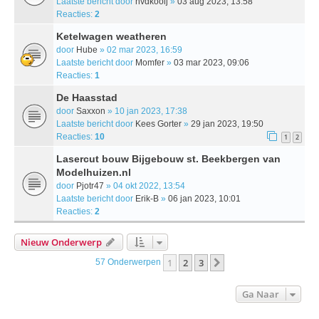
Laatste bericht door
hvdkooij
»
03 aug 2023, 13:58
Reacties:
2
Ketelwagen weatheren
door
Hube
» 02 mar 2023, 16:59
Laatste bericht door
Momfer
»
03 mar 2023, 09:06
Reacties:
1
De Haasstad
door
Saxxon
» 10 jan 2023, 17:38
Laatste bericht door
Kees Gorter
»
29 jan 2023, 19:50
Reacties:
10
1
2
Lasercut bouw Bijgebouw st. Beekbergen van
Modelhuizen.nl
door
Pjotr47
» 04 okt 2022, 13:54
Laatste bericht door
Erik-B
»
06 jan 2023, 10:01
Reacties:
2
Nieuw Onderwerp
1
2
3
Volgende
57 Onderwerpen
Ga Naar