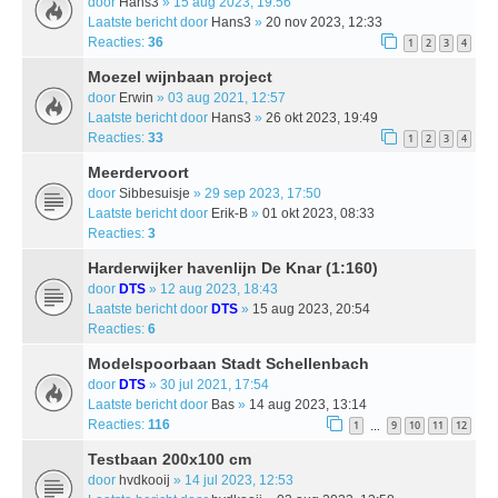
door
Hans3
» 15 aug 2023, 19:56
Laatste bericht door
Hans3
»
20 nov 2023, 12:33
Reacties:
36
1
2
3
4
Moezel wijnbaan project
door
Erwin
» 03 aug 2021, 12:57
Laatste bericht door
Hans3
»
26 okt 2023, 19:49
Reacties:
33
1
2
3
4
Meerdervoort
door
Sibbesuisje
» 29 sep 2023, 17:50
Laatste bericht door
Erik-B
»
01 okt 2023, 08:33
Reacties:
3
Harderwijker havenlijn De Knar (1:160)
door
DTS
» 12 aug 2023, 18:43
Laatste bericht door
DTS
»
15 aug 2023, 20:54
Reacties:
6
Modelspoorbaan Stadt Schellenbach
door
DTS
» 30 jul 2021, 17:54
Laatste bericht door
Bas
»
14 aug 2023, 13:14
Reacties:
116
1
9
10
11
12
…
Testbaan 200x100 cm
door
hvdkooij
» 14 jul 2023, 12:53