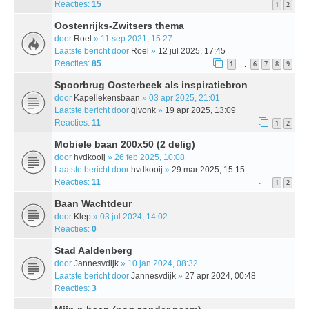
Reacties:
15
1
2
Oostenrijks-Zwitsers thema
door
Roel
» 11 sep 2021, 15:27
Laatste bericht door
Roel
»
12 jul 2025, 17:45
Reacties:
85
1
6
7
8
9
…
Spoorbrug Oosterbeek als inspiratiebron
door
Kapellekensbaan
» 03 apr 2025, 21:01
Laatste bericht door
gjvonk
»
19 apr 2025, 13:09
Reacties:
11
1
2
Mobiele baan 200x50 (2 delig)
door
hvdkooij
» 26 feb 2025, 10:08
Laatste bericht door
hvdkooij
»
29 mar 2025, 15:15
Reacties:
11
1
2
Baan Wachtdeur
door
Klep
» 03 jul 2024, 14:02
Reacties:
0
Stad Aaldenberg
door
Jannesvdijk
» 10 jan 2024, 08:32
Laatste bericht door
Jannesvdijk
»
27 apr 2024, 00:48
Reacties:
3