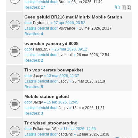
Laatste bericht door
Bram
»
06 jun 2026, 11:49
Reacties:
17
1
2
Geen geluid BR218 met Minitrix Mobile Station
door
Psytrance
» 27 apr 2026, 23:52
Laatste bericht door
Psytrance
»
16 mei 2026, 20:17
Reacties:
4
overrulen yamorc yd 8008
door
Hans1957
» 25 mar 2026, 09:12
Laatste bericht door
hvdkooij
»
26 mar 2026, 12:54
Reacties:
2
Tip voor eerste bouwpakket
door
Jacqv
» 13 mar 2026, 11:37
Laatste bericht door
Jacqv
»
25 mar 2026, 21:10
Reacties:
5
Mobile station geluid
door
Jacqv
» 15 feb 2026, 12:45
Laatste bericht door
Jacqv
»
13 mar 2026, 11:31
Reacties:
3
Trix wissel stroomstoring
door
Folkert van Wijk
» 11 mar 2026, 14:55
Laatste bericht door
captainc
»
12 mar 2026, 13:38