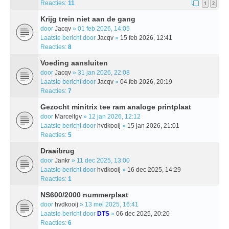
Reacties:
11
1
2
Krijg trein niet aan de gang
door
Jacqv
» 01 feb 2026, 14:05
Laatste bericht door
Jacqv
»
15 feb 2026, 12:41
Reacties:
8
Voeding aansluiten
door
Jacqv
» 31 jan 2026, 22:08
Laatste bericht door
Jacqv
»
04 feb 2026, 20:19
Reacties:
7
Gezocht minitrix tee ram analoge printplaat
door
Marceltgv
» 12 jan 2026, 12:12
Laatste bericht door
hvdkooij
»
15 jan 2026, 21:01
Reacties:
5
Draaibrug
door
Jankr
» 11 dec 2025, 13:00
Laatste bericht door
hvdkooij
»
16 dec 2025, 14:29
Reacties:
1
NS600/2000 nummerplaat
door
hvdkooij
» 13 mei 2025, 16:41
Laatste bericht door
DTS
»
06 dec 2025, 20:20
Reacties:
6