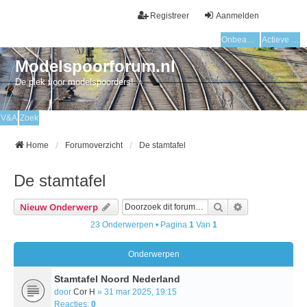
Registreer
Aanmelden
Onbeantwoorde onderwerpen
Actieve onderwerpen
Modelspoorforum.nl
De plek voor modelspoorders!
V&A
Zoek
Home
Forumoverzicht
De stamtafel
De stamtafel
Zoek
Uitgebreid Zo
Nieuw Onderwerp
23 Onderwerpen • Pagina
1
Van
1
Onderwerpen
Stamtafel Noord Nederland
door
Cor H
» 31 mar 2025, 19:15
Reacties:
0