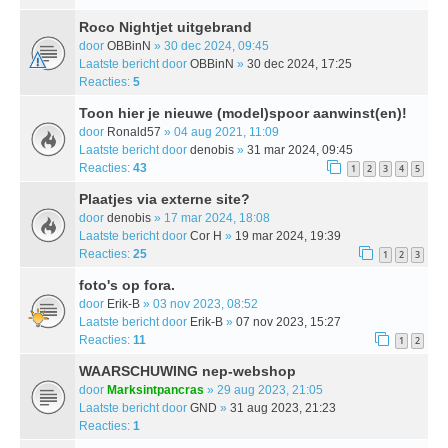
Roco Nightjet uitgebrand
door
OBBinN
» 30 dec 2024, 09:45
Laatste bericht door
OBBinN
»
30 dec 2024, 17:25
Reacties:
5
Toon hier je nieuwe (model)spoor aanwinst(en)!
door
Ronald57
» 04 aug 2021, 11:09
Laatste bericht door
denobis
»
31 mar 2024, 09:45
Reacties:
43
1
2
3
4
5
Plaatjes via externe site?
door
denobis
» 17 mar 2024, 18:08
Laatste bericht door
Cor H
»
19 mar 2024, 19:39
Reacties:
25
1
2
3
foto's op fora.
door
Erik-B
» 03 nov 2023, 08:52
Laatste bericht door
Erik-B
»
07 nov 2023, 15:27
Reacties:
11
1
2
WAARSCHUWING nep-webshop
door
Marksintpancras
» 29 aug 2023, 21:05
Laatste bericht door
GND
»
31 aug 2023, 21:23
Reacties:
1