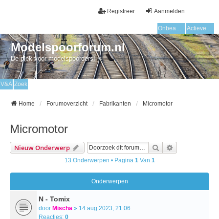
Registreer
Aanmelden
Onbeantwoorde onderwerpen
Actieve onderwerpen
Modelspoorforum.nl
De plek voor modelspoorders!
V&A
Zoek
Home
Forumoverzicht
Fabrikanten
Micromotor
Micromotor
Zoek
Uitgebreid Zo
Nieuw Onderwerp
13 Onderwerpen • Pagina
1
Van
1
Onderwerpen
N - Tomix
door
Mischa
» 14 aug 2023, 21:06
Reacties:
0