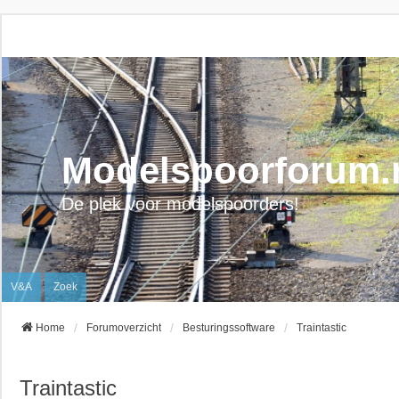
Modelspoorforum.
De plek voor modelspoorders!
V&A
Zoek
Home
Forumoverzicht
Besturingssoftware
Traintastic
Traintastic