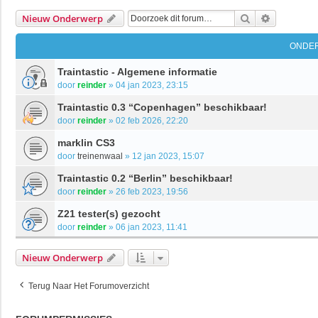
Zoek
Uitgebrei
Nieuw Onderwerp
ONDE
Traintastic - Algemene informatie
door
reinder
»
04 jan 2023, 23:15
Traintastic 0.3 “Copenhagen” beschikbaar!
door
reinder
»
02 feb 2026, 22:20
marklin CS3
door
treinenwaal
»
12 jan 2023, 15:07
Traintastic 0.2 “Berlin” beschikbaar!
door
reinder
»
26 feb 2023, 19:56
Z21 tester(s) gezocht
door
reinder
»
06 jan 2023, 11:41
Nieuw Onderwerp
Terug Naar Het Forumoverzicht