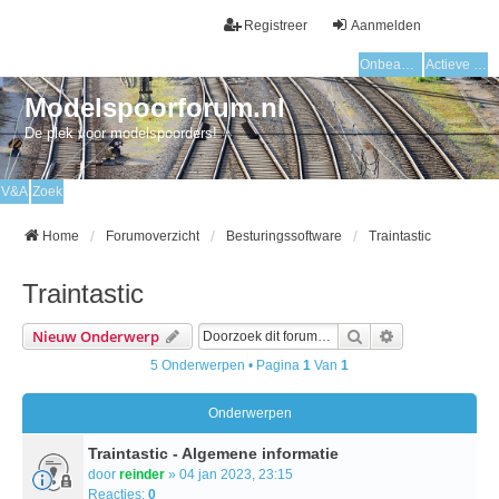
Registreer
Aanmelden
Onbeantwoorde onderwerpen
Actieve onderwerpen
Modelspoorforum.nl
De plek voor modelspoorders!
V&A
Zoek
Home
Forumoverzicht
Besturingssoftware
Traintastic
Traintastic
Zoek
Uitgebreid Zo
Nieuw Onderwerp
5 Onderwerpen • Pagina
1
Van
1
Onderwerpen
Traintastic - Algemene informatie
door
reinder
» 04 jan 2023, 23:15
Reacties:
0