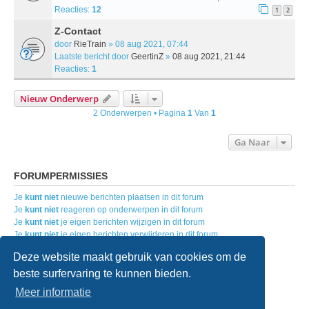
Reacties:
12
1
2
Z-Contact
door
RieTrain
» 08 aug 2021, 07:44
Laatste bericht door
GeertinZ
»
08 aug 2021, 21:44
Reacties:
1
Nieuw Onderwerp
2 Onderwerpen • Pagina
1
Van
1
Ga Naar
FORUMPERMISSIES
Je
kunt niet
nieuwe berichten plaatsen in dit forum
Je
kunt niet
reageren op onderwerpen in dit forum
Je
kunt niet
je eigen berichten wijzigen in dit forum
Je
kunt niet
je eigen berichten verwijderen in dit forum
Je
kunt geen
bijlagen plaatsen in dit forum
Deze website maakt gebruik van cookies om de
beste surfervaring te kunnen bieden.
Home
Forumoverzicht
Contact
Meer informatie