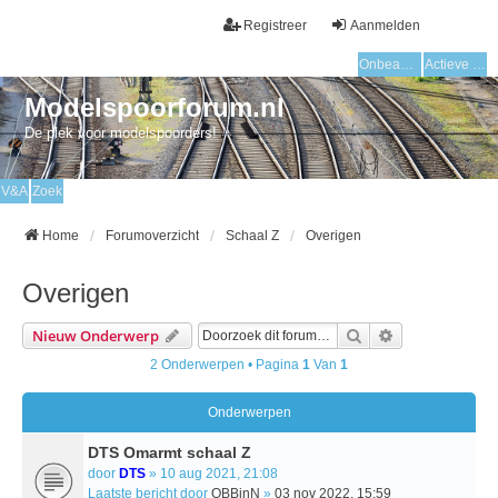
Registreer
Aanmelden
Onbeantwoorde onderwerpen
Actieve onderwerpen
Modelspoorforum.nl
De plek voor modelspoorders!
V&A
Zoek
Home
Forumoverzicht
Schaal Z
Overigen
Overigen
Zoek
Uitgebreid Zo
Nieuw Onderwerp
2 Onderwerpen • Pagina
1
Van
1
Onderwerpen
DTS Omarmt schaal Z
door
DTS
» 10 aug 2021, 21:08
Laatste bericht door
OBBinN
»
03 nov 2022, 15:59