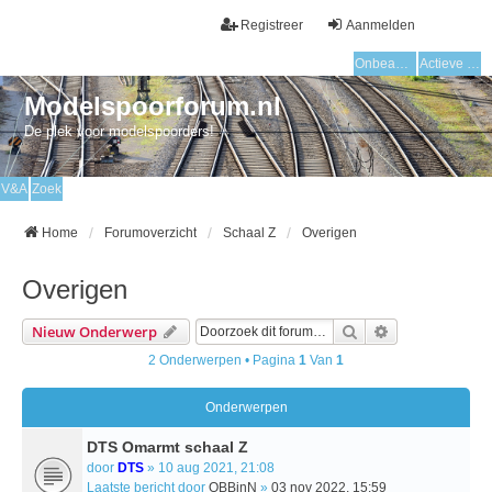
Registreer
Aanmelden
Onbeantwoorde onderwerpen
Actieve onderwerpen
Modelspoorforum.nl
De plek voor modelspoorders!
V&A
Zoek
Home
Forumoverzicht
Schaal Z
Overigen
Overigen
Zoek
Uitgebreid Zo
Nieuw Onderwerp
2 Onderwerpen • Pagina
1
Van
1
Onderwerpen
DTS Omarmt schaal Z
door
DTS
» 10 aug 2021, 21:08
Laatste bericht door
OBBinN
»
03 nov 2022, 15:59