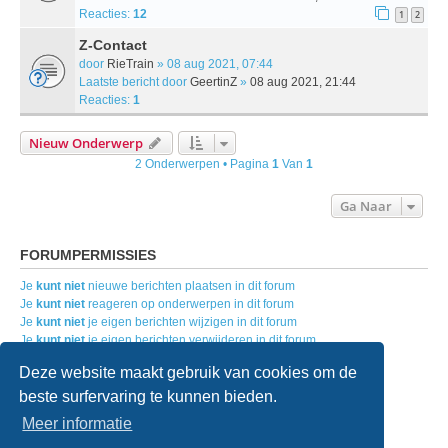
Reacties:
12
1
2
Z-Contact
door
RieTrain
» 08 aug 2021, 07:44
Laatste bericht door
GeertinZ
»
08 aug 2021, 21:44
Reacties:
1
Nieuw Onderwerp
2 Onderwerpen • Pagina
1
Van
1
Ga Naar
FORUMPERMISSIES
Je
kunt niet
nieuwe berichten plaatsen in dit forum
Je
kunt niet
reageren op onderwerpen in dit forum
Je
kunt niet
je eigen berichten wijzigen in dit forum
Je
kunt niet
je eigen berichten verwijderen in dit forum
Je
kunt geen
bijlagen plaatsen in dit forum
Deze website maakt gebruik van cookies om de
beste surfervaring te kunnen bieden.
Home
Forumoverzicht
Contact
Meer informatie