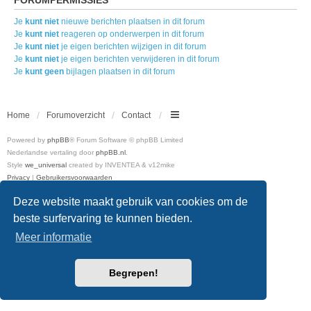
Je
kunt niet
nieuwe berichten plaatsen in dit forum
Je
kunt niet
reageren op onderwerpen in dit forum
Je
kunt niet
je eigen berichten wijzigen in dit forum
Je
kunt niet
je eigen berichten verwijderen in dit forum
Je
kunt geen
bijlagen plaatsen in dit forum
Home
Forumoverzicht
Contact
Powered by
phpBB
® Forum Software © phpBB Limited
Nederlandse vertaling door
phpBB.nl
.
Style
we_universal
created by INVENTEA & v12mike
Privacy
|
Gebruikersvoorwaarden
Deze website maakt gebruik van cookies om de
beste surfervaring te kunnen bieden.
Meer informatie
Begrepen!