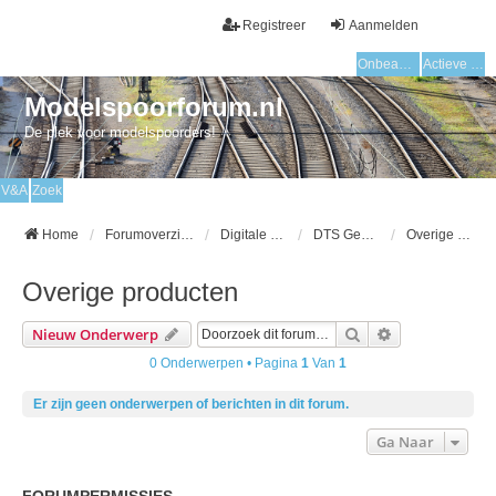
Registreer
Aanmelden
Onbeantwoorde onderwerpen
Actieve onderwerpen
Modelspoorforum.nl
De plek voor modelspoorders!
V&A
Zoek
Home
Forumoverzicht
Digitale modelspoor
DTS Gebruikersgroep
Overige producten
Overige producten
Zoek
Uitgebreid Zo
Nieuw Onderwerp
0 Onderwerpen • Pagina
1
Van
1
Er zijn geen onderwerpen of berichten in dit forum.
Ga Naar
FORUMPERMISSIES