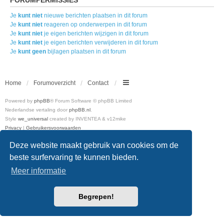
Je
kunt niet
nieuwe berichten plaatsen in dit forum
Je
kunt niet
reageren op onderwerpen in dit forum
Je
kunt niet
je eigen berichten wijzigen in dit forum
Je
kunt niet
je eigen berichten verwijderen in dit forum
Je
kunt geen
bijlagen plaatsen in dit forum
Home
Forumoverzicht
Contact
Powered by
phpBB
® Forum Software © phpBB Limited
Nederlandse vertaling door
phpBB.nl
.
Style
we_universal
created by INVENTEA & v12mike
Privacy
|
Gebruikersvoorwaarden
Deze website maakt gebruik van cookies om de
beste surfervaring te kunnen bieden.
Meer informatie
Begrepen!