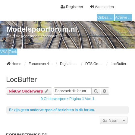
Registreer
Aanmelden
Onbeantwoorde onderwerpen
Actieve onderwerpen
Modelspoorforum.nl
De plek voor modelspoorders!
V&A
Zoek
Home
Forumoverzicht
Digitale modelspoor
DTS Gebruikersgroep
LocBuffer
LocBuffer
Zoek
Uitgebreid Zo
Nieuw Onderwerp
0 Onderwerpen • Pagina
1
Van
1
Er zijn geen onderwerpen of berichten in dit forum.
Ga Naar
FORUMPERMISSIES