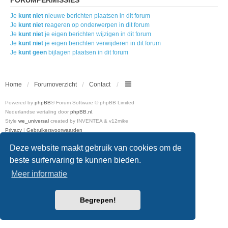
Je
kunt niet
nieuwe berichten plaatsen in dit forum
Je
kunt niet
reageren op onderwerpen in dit forum
Je
kunt niet
je eigen berichten wijzigen in dit forum
Je
kunt niet
je eigen berichten verwijderen in dit forum
Je
kunt geen
bijlagen plaatsen in dit forum
Home
Forumoverzicht
Contact
Powered by
phpBB
® Forum Software © phpBB Limited
Nederlandse vertaling door
phpBB.nl
.
Style
we_universal
created by INVENTEA & v12mike
Privacy
|
Gebruikersvoorwaarden
Deze website maakt gebruik van cookies om de
beste surfervaring te kunnen bieden.
Meer informatie
Begrepen!