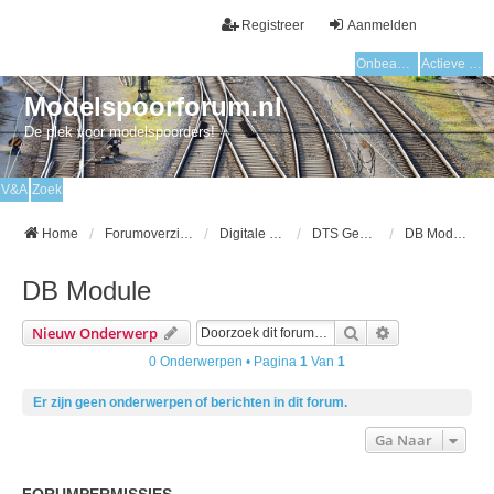
Registreer
Aanmelden
Onbeantwoorde onderwerpen
Actieve onderwerpen
Modelspoorforum.nl
De plek voor modelspoorders!
V&A
Zoek
Home
Forumoverzicht
Digitale modelspoor
DTS Gebruikersgroep
DB Module
DB Module
Zoek
Uitgebreid Zo
Nieuw Onderwerp
0 Onderwerpen • Pagina
1
Van
1
Er zijn geen onderwerpen of berichten in dit forum.
Ga Naar
FORUMPERMISSIES