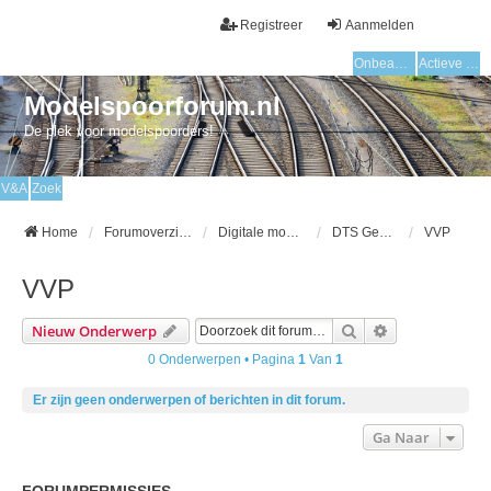
Registreer
Aanmelden
Onbeantwoorde onderwerpen
Actieve onderwerpen
Modelspoorforum.nl
De plek voor modelspoorders!
V&A
Zoek
Home
Forumoverzicht
Digitale modelspoor
DTS Gebruikersgroep
VVP
VVP
Zoek
Uitgebreid Zo
Nieuw Onderwerp
0 Onderwerpen • Pagina
1
Van
1
Er zijn geen onderwerpen of berichten in dit forum.
Ga Naar
FORUMPERMISSIES