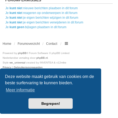
Je
kunt niet
nieuwe berichten plaatsen in dit forum
Je
kunt niet
reageren op onderwerpen in dit forum
Je
kunt niet
je eigen berichten wijzigen in dit forum
Je
kunt niet
je eigen berichten verwijderen in dit forum
Je
kunt geen
bijlagen plaatsen in dit forum
Home
Forumoverzicht
Contact
Powered by
phpBB
® Forum Software © phpBB Limited
Nederlandse vertaling door
phpBB.nl
.
Style
we_universal
created by INVENTEA & v12mike
Privacy
|
Gebruikersvoorwaarden
Deze website maakt gebruik van cookies om de
beste surfervaring te kunnen bieden.
Meer informatie
Begrepen!