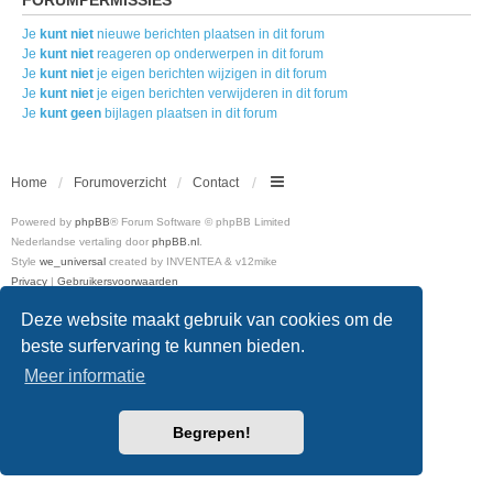
Je
kunt niet
nieuwe berichten plaatsen in dit forum
Je
kunt niet
reageren op onderwerpen in dit forum
Je
kunt niet
je eigen berichten wijzigen in dit forum
Je
kunt niet
je eigen berichten verwijderen in dit forum
Je
kunt geen
bijlagen plaatsen in dit forum
Home
Forumoverzicht
Contact
Powered by
phpBB
® Forum Software © phpBB Limited
Nederlandse vertaling door
phpBB.nl
.
Style
we_universal
created by INVENTEA & v12mike
Privacy
|
Gebruikersvoorwaarden
Deze website maakt gebruik van cookies om de
beste surfervaring te kunnen bieden.
Meer informatie
Begrepen!