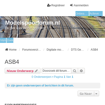
Registreer
Aanmelden
Onbeantwoorde onderwerpen
Actieve onderwerpen
Modelspoorforum.nl
De plek voor modelspoorders!
V&A
Zoek
Home
Forumoverzicht
Digitale modelspoor
DTS Gebruikersgroep
ASB4
ASB4
Zoek
Uitgebreid Zo
Nieuw Onderwerp
0 Onderwerpen • Pagina
1
Van
1
Er zijn geen onderwerpen of berichten in dit forum.
Ga Naar
FORUMPERMISSIES