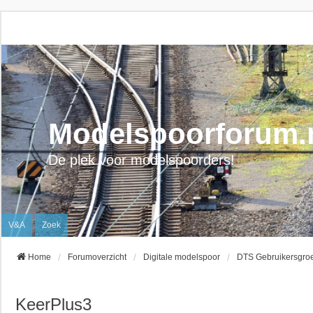
Modelspoorforum.
De plek voor modelspoorders!
V&A
Zoek
Home
Forumoverzicht
Digitale modelspoor
DTS Gebruikersgro
KeerPlus3