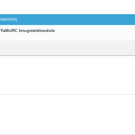
d Zoeken
RWERPEN
ar YaMoRC terugmeldmodule