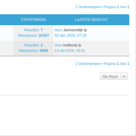
2 Onderwerpen • Pagina
1
Van
1
STATISTIEKEN
LAATSTE BERICHT
Reacties:
7
door
Jannesvdijk
Weergaves:
30307
02 dec 2025, 07:20
Reacties:
2
door
hvdkooij
Weergaves:
5989
13 okt 2024, 16:41
2 Onderwerpen • Pagina
1
Van
1
Ga Naar