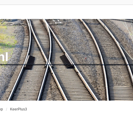
nl
ep
KeerPlus3