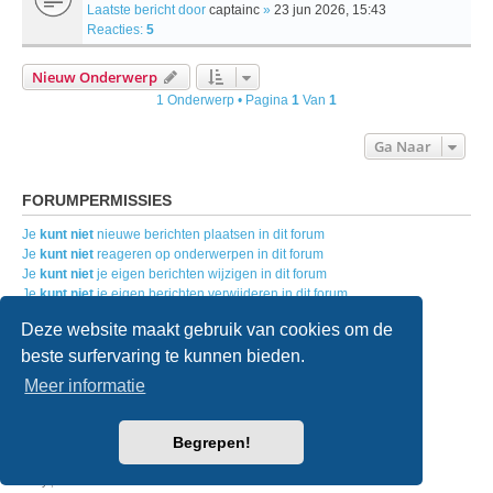
Laatste bericht door
captainc
»
23 jun 2026, 15:43
Reacties:
5
Nieuw Onderwerp
1 Onderwerp • Pagina
1
Van
1
Ga Naar
FORUMPERMISSIES
Je
kunt niet
nieuwe berichten plaatsen in dit forum
Je
kunt niet
reageren op onderwerpen in dit forum
Je
kunt niet
je eigen berichten wijzigen in dit forum
Je
kunt niet
je eigen berichten verwijderen in dit forum
Je
kunt geen
bijlagen plaatsen in dit forum
Deze website maakt gebruik van cookies om de
beste surfervaring te kunnen bieden.
Home
Forumoverzicht
Contact
Meer informatie
Powered by
phpBB
® Forum Software © phpBB Limited
Begrepen!
Nederlandse vertaling door
phpBB.nl
.
Style
we_universal
created by INVENTEA & v12mike
Privacy
|
Gebruikersvoorwaarden