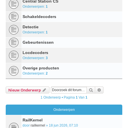
Central Station CS
Onderwerpen:
1
Schakeldecoders
Detectie
Onderwerpen:
1
Gebeurtenissen
Locdecoders
Onderwerpen:
3
Overige producten
Onderwerpen:
2
Zoek
Uitgebreid Zo
Nieuw Onderwerp
1 Onderwerp • Pagina
1
Van
1
Onderwerpen
RailKernel
door
railkernel
» 18 jun 2026, 07:10