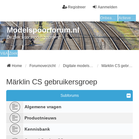
Registreer
Aanmelden
Onbeantwoorde onderwerpen
Actieve onderwerpen
Modelspoorforum.nl
De plek voor modelspoorders!
V&A
Zoek
Home
Forumoverzicht
Digitale modelspoor
Märklin CS gebruikersgroep
Märklin CS gebruikersgroep
Subforums
Algemene vragen
Productnieuws
Kennisbank