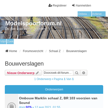
Registreer
Aanmelden
Onbeantwoorde onderwerpen
Actieve onderwerpen
Modelspoorforum.nl
De plek voor modelspoorders!
V&A
Zoek
Home
Forumoverzicht
Schaal Z
Bouwverslagen
Bouwverslagen
Zoek
Uitgebreid Zo
Nieuw Onderwerp
1 Onderwerp • Pagina
1
Van
1
Onderwerpen
Ombouw Marklin schaal Z, BR 103 voorzien van
Sound
door
DTS
» 12 aug 2021, 01:55