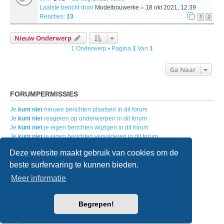
Laatste bericht door
Modelbouwerke
»
18 okt 2021, 12:39
Reacties:
13
1
2
Nieuw Onderwerp
1 Onderwerp • Pagina
1
Van
1
Ga Naar
FORUMPERMISSIES
Je
kunt niet
nieuwe berichten plaatsen in dit forum
Je
kunt niet
reageren op onderwerpen in dit forum
Je
kunt niet
je eigen berichten wijzigen in dit forum
Je
kunt niet
je eigen berichten verwijderen in dit forum
Je
kunt geen
bijlagen plaatsen in dit forum
Deze website maakt gebruik van cookies om de
beste surfervaring te kunnen bieden.
Home
Forumoverzicht
Contact
Meer informatie
Powered by
phpBB
® Forum Software © phpBB Limited
Begrepen!
Nederlandse vertaling door
phpBB.nl
.
Style
we_universal
created by INVENTEA & v12mike
Privacy
|
Gebruikersvoorwaarden