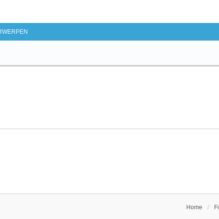
d Zoeken
RWERPEN
Home
F