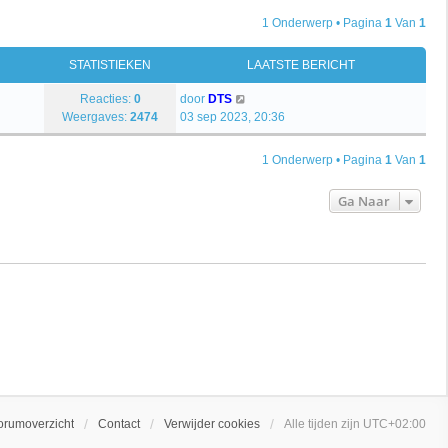
1 Onderwerp • Pagina
1
Van
1
STATISTIEKEN
LAATSTE BERICHT
Reacties:
0
door
DTS
Weergaves:
2474
03 sep 2023, 20:36
1 Onderwerp • Pagina
1
Van
1
Ga Naar
orumoverzicht
Contact
Verwijder cookies
Alle tijden zijn
UTC+02:00