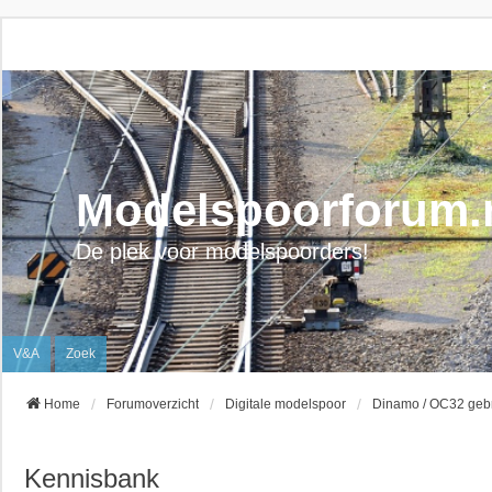
Modelspoorforum.
De plek voor modelspoorders!
V&A
Zoek
Home
Forumoverzicht
Digitale modelspoor
Dinamo / OC32 geb
Kennisbank