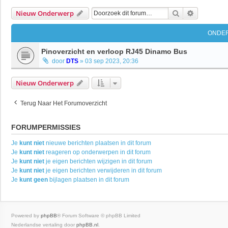
Zoek
Uitgebrei
Nieuw Onderwerp
ONDE
Pinoverzicht en verloop RJ45 Dinamo Bus
door
DTS
»
03 sep 2023, 20:36
Nieuw Onderwerp
Terug Naar Het Forumoverzicht
FORUMPERMISSIES
Je
kunt niet
nieuwe berichten plaatsen in dit forum
Je
kunt niet
reageren op onderwerpen in dit forum
Je
kunt niet
je eigen berichten wijzigen in dit forum
Je
kunt niet
je eigen berichten verwijderen in dit forum
Je
kunt geen
bijlagen plaatsen in dit forum
Powered by
phpBB
® Forum Software © phpBB Limited
Nederlandse vertaling door
phpBB.nl
.