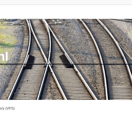
nl
ery (VPS)