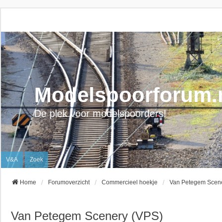
Modelspoorforum.
De plek voor modelspoorders!
V&A
Zoek
Home
Forumoverzicht
Commercieel hoekje
Van Petegem Scen
Van Petegem Scenery (VPS)