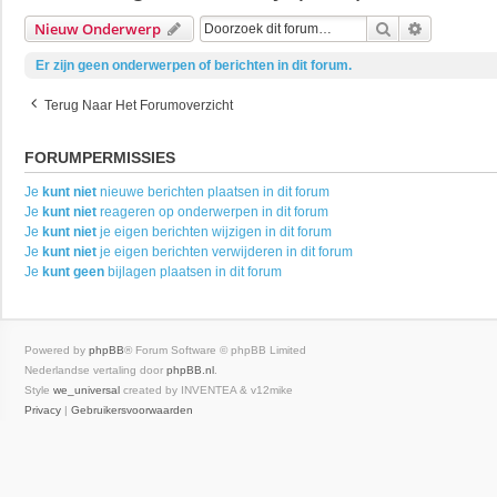
Zoek
Uitgebrei
Nieuw Onderwerp
Er zijn geen onderwerpen of berichten in dit forum.
Terug Naar Het Forumoverzicht
FORUMPERMISSIES
Je
kunt niet
nieuwe berichten plaatsen in dit forum
Je
kunt niet
reageren op onderwerpen in dit forum
Je
kunt niet
je eigen berichten wijzigen in dit forum
Je
kunt niet
je eigen berichten verwijderen in dit forum
Je
kunt geen
bijlagen plaatsen in dit forum
Powered by
phpBB
® Forum Software © phpBB Limited
Nederlandse vertaling door
phpBB.nl
.
Style
we_universal
created by INVENTEA & v12mike
Privacy
|
Gebruikersvoorwaarden