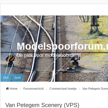
Modelspoorforum.
De plek voor modelspoorders!
V&A
Zoek
Home
Forumoverzicht
Commercieel hoekje
Van Petegem Scen
Van Petegem Scenery (VPS)