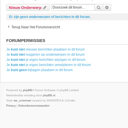
Zoek
Uitgebrei
Nieuw Onderwerp
Er zijn geen onderwerpen of berichten in dit forum.
Terug Naar Het Forumoverzicht
FORUMPERMISSIES
Je
kunt niet
nieuwe berichten plaatsen in dit forum
Je
kunt niet
reageren op onderwerpen in dit forum
Je
kunt niet
je eigen berichten wijzigen in dit forum
Je
kunt niet
je eigen berichten verwijderen in dit forum
Je
kunt geen
bijlagen plaatsen in dit forum
Powered by
phpBB
® Forum Software © phpBB Limited
Nederlandse vertaling door
phpBB.nl
.
Style
we_universal
created by INVENTEA & v12mike
Privacy
|
Gebruikersvoorwaarden