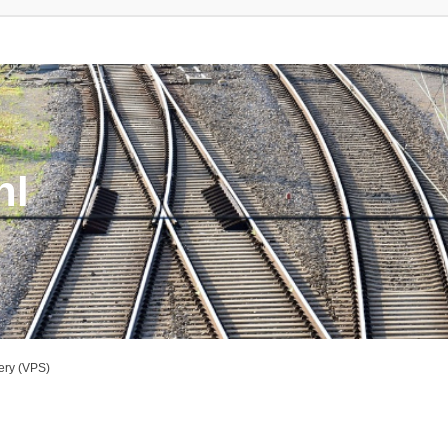
nl
ery (VPS)