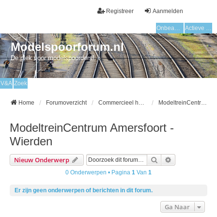
Registreer
Aanmelden
Onbeantwoorde onderwerpen
Actieve onderwerpen
Modelspoorforum.nl
De plek voor modelspoorders!
V&A
Zoek
Home
Forumoverzicht
Commercieel hoekje
ModeltreinCentrum Amersfoort - Wierden
ModeltreinCentrum Amersfoort -
Wierden
Zoek
Uitgebreid Zo
Nieuw Onderwerp
0 Onderwerpen • Pagina
1
Van
1
Er zijn geen onderwerpen of berichten in dit forum.
Ga Naar