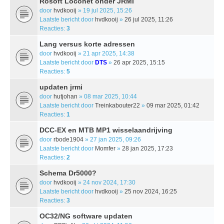
Rosoft Loconet onder JRMI
door
hvdkooij
» 19 jul 2025, 15:26
Laatste bericht door
hvdkooij
»
26 jul 2025, 11:26
Reacties:
3
Lang versus korte adressen
door
hvdkooij
» 21 apr 2025, 14:38
Laatste bericht door
DTS
»
26 apr 2025, 15:15
Reacties:
5
updaten jrmi
door
hutjohan
» 08 mar 2025, 10:44
Laatste bericht door
Treinkabouter22
»
09 mar 2025, 01:42
Reacties:
1
DCC-EX en MTB MP1 wisselaandrijving
door
rbode1904
» 27 jan 2025, 09:26
Laatste bericht door
Momfer
»
28 jan 2025, 17:23
Reacties:
2
Schema Dr5000?
door
hvdkooij
» 24 nov 2024, 17:30
Laatste bericht door
hvdkooij
»
25 nov 2024, 16:25
Reacties:
3
OC32/NG software updaten