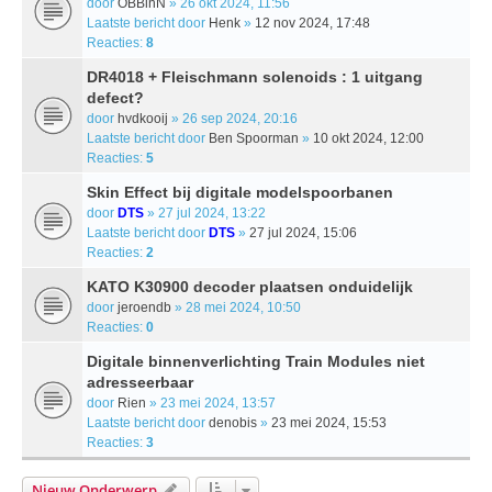
door
OBBinN
» 26 okt 2024, 11:56
Laatste bericht door
Henk
»
12 nov 2024, 17:48
Reacties:
8
DR4018 + Fleischmann solenoids : 1 uitgang
defect?
door
hvdkooij
» 26 sep 2024, 20:16
Laatste bericht door
Ben Spoorman
»
10 okt 2024, 12:00
Reacties:
5
Skin Effect bij digitale modelspoorbanen
door
DTS
» 27 jul 2024, 13:22
Laatste bericht door
DTS
»
27 jul 2024, 15:06
Reacties:
2
KATO K30900 decoder plaatsen onduidelijk
door
jeroendb
» 28 mei 2024, 10:50
Reacties:
0
Digitale binnenverlichting Train Modules niet
adresseerbaar
door
Rien
» 23 mei 2024, 13:57
Laatste bericht door
denobis
»
23 mei 2024, 15:53
Reacties:
3
Nieuw Onderwerp