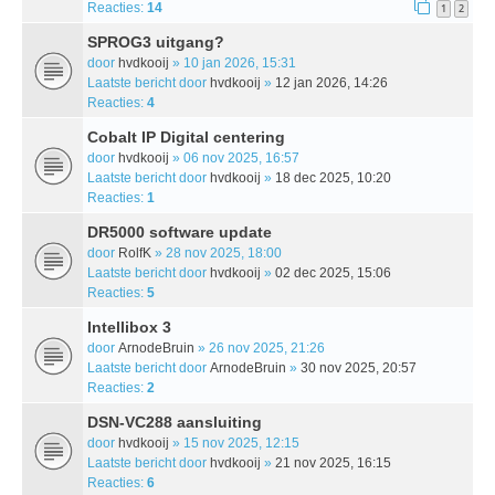
Reacties:
14
1
2
SPROG3 uitgang?
door
hvdkooij
» 10 jan 2026, 15:31
Laatste bericht door
hvdkooij
»
12 jan 2026, 14:26
Reacties:
4
Cobalt IP Digital centering
door
hvdkooij
» 06 nov 2025, 16:57
Laatste bericht door
hvdkooij
»
18 dec 2025, 10:20
Reacties:
1
DR5000 software update
door
RolfK
» 28 nov 2025, 18:00
Laatste bericht door
hvdkooij
»
02 dec 2025, 15:06
Reacties:
5
Intellibox 3
door
ArnodeBruin
» 26 nov 2025, 21:26
Laatste bericht door
ArnodeBruin
»
30 nov 2025, 20:57
Reacties:
2
DSN-VC288 aansluiting
door
hvdkooij
» 15 nov 2025, 12:15
Laatste bericht door
hvdkooij
»
21 nov 2025, 16:15
Reacties:
6