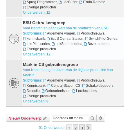
Sprog Programmer
,
LocBuffer
,
iTrain Remote
,
Overige producten
Onderwerpen:
11
ESU Gebruikersgroep
Voor klanten en gebruikers van de producten van ESU
Subforums:
Algemene vragen
,
Productnieuws
,
kennisbank
,
EcoS Central Station
,
SwitchPilot Series
,
LokPilot series
,
LokSound series
,
Bezetmelders
,
Overige producten
Onderwerpen:
12
Märklin CS gebruikersgroep
Voor klanten en gebruikers van de digitale producten van
Märklin
Subforums:
Algemene vragen
,
Productnieuws
,
Kennisbank
,
Central Station CS
,
Schakeldecoders
,
Detectie
,
Gebeurtenissen
,
Locdecoders
,
Overige producten
Onderwerpen:
8
Zoek
Uitgebreid Zo
Nieuw Onderwerp
1
2
3
Volgende
51 Onderwerpen