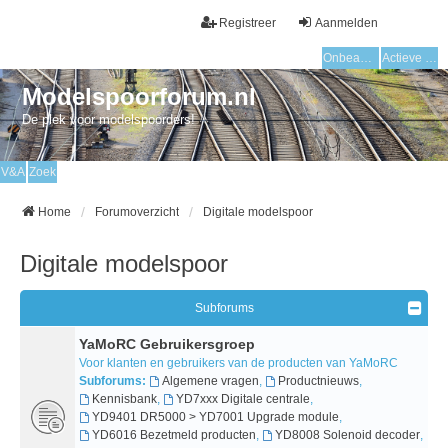
Registreer
Aanmelden
Onbeantwoorde onderwerpen
Actieve onderwerpen
Modelspoorforum.nl
De plek voor modelspoorders!
V&A
Zoek
Home
Forumoverzicht
Digitale modelspoor
Digitale modelspoor
Subforums
YaMoRC Gebruikersgroep
Voor klanten en gebruikers van de producten van YaMoRC
Subforums:
Algemene vragen
,
Productnieuws
,
Kennisbank
,
YD7xxx Digitale centrale
,
YD9401 DR5000 > YD7001 Upgrade module
,
YD6016 Bezetmeld producten
,
YD8008 Solenoid decoder
,