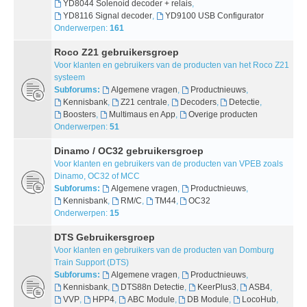
YD8044 Solenoid decoder + relais
,
YD8116 Signal decoder
,
YD9100 USB Configurator
Onderwerpen:
161
Roco Z21 gebruikersgroep
Voor klanten en gebruikers van de producten van het Roco Z21
systeem
Subforums:
Algemene vragen
,
Productnieuws
,
Kennisbank
,
Z21 centrale
,
Decoders
,
Detectie
,
Boosters
,
Multimaus en App
,
Overige producten
Onderwerpen:
51
Dinamo / OC32 gebruikersgroep
Voor klanten en gebruikers van de producten van VPEB zoals
Dinamo, OC32 of MCC
Subforums:
Algemene vragen
,
Productnieuws
,
Kennisbank
,
RM/C
,
TM44
,
OC32
Onderwerpen:
15
DTS Gebruikersgroep
Voor klanten en gebruikers van de producten van Domburg
Train Support (DTS)
Subforums:
Algemene vragen
,
Productnieuws
,
Kennisbank
,
DTS88n Detectie
,
KeerPlus3
,
ASB4
,
VVP
,
HPP4
,
ABC Module
,
DB Module
,
LocoHub
,