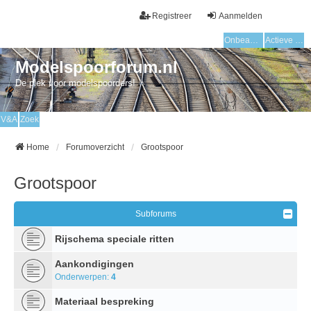
Registreer
Aanmelden
Onbeantwoorde onderwerpen
Actieve onderwerpen
Modelspoorforum.nl
De plek voor modelspoorders!
V&A
Zoek
Home
Forumoverzicht
Grootspoor
Grootspoor
Subforums
Rijschema speciale ritten
Aankondigingen
Onderwerpen:
4
Materiaal bespreking