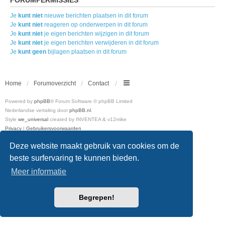
Je
kunt niet
nieuwe berichten plaatsen in dit forum
Je
kunt niet
reageren op onderwerpen in dit forum
Je
kunt niet
je eigen berichten wijzigen in dit forum
Je
kunt niet
je eigen berichten verwijderen in dit forum
Je
kunt geen
bijlagen plaatsen in dit forum
Home
Forumoverzicht
Contact
Powered by
phpBB
® Forum Software © phpBB Limited
Nederlandse vertaling door
phpBB.nl
.
Style
we_universal
created by INVENTEA & v12mike
Privacy
|
Gebruikersvoorwaarden
Deze website maakt gebruik van cookies om de
beste surfervaring te kunnen bieden.
Meer informatie
Begrepen!