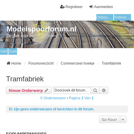
Registreer
Aanmelden
Onbeantwoorde onderwerpen
Actieve onderwerpen
Modelspoorforum.nl
De plek voor modelspoorders!
V&A
Zoek
Home
Forumoverzicht
Commercieel hoekje
Tramfabriek
Tramfabriek
Zoek
Uitgebreid Zo
Nieuw Onderwerp
0 Onderwerpen • Pagina
1
Van
1
Er zijn geen onderwerpen of berichten in dit forum.
Ga Naar
FORUMPERMISSIES